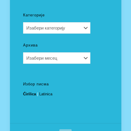
Категорије
Категорије
Архива
Архива
Избор писма
Ćirilica
|
Latinica