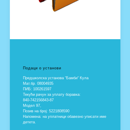
Подаци о установи
Предшколска установа “Бамби“ Кула
Мат.бр. 08004935
ПИБ: 100261597
Текући рачун за уплату боравка:
840-742156843-87
Модел 97,
Позив на број: 5221808590
Напомена: на уплатници обавезно уписати име
детета.