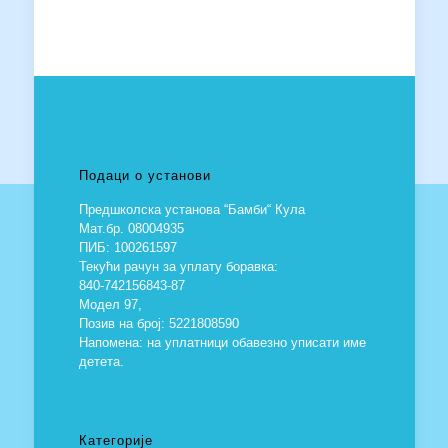
Подаци о установи
Предшколска установа “Бамби“ Кула
Мат.бр. 08004935
ПИБ: 100261597
Текући рачун за уплату боравка:
840-742156843-87
Модел 97,
Позив на број: 5221808590
Напомена: на уплатници обавезно уписати име
детета.
Категорије