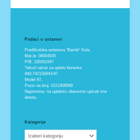
Podaci o ustanovi
Predškolska ustanova “Bambi“ Kula
Mat.br. 08004935
PIB: 100261597
Tekući račun za uplatu boravka:
840-742156843-87
Model 97,
Poziv na broj: 5221808590
Napomena: na uplatnici obavezno upisati ime
deteta.
Kategorije
Kategorije