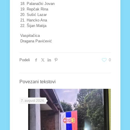
18. Palanački Jovan
19. Repčak Rina
20. Sušić Lazar
21. Hancko Ana
22. Šijan Matija
Vaspitačica
Dragana Pavićević
Podeli
0
Povezani tekstovi
7. avgust 2026.