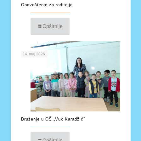
Obaveštenje za roditelje
Opširnije
14. maj 2026.
Druženje u OŠ „Vuk Karadžić“
Opširnije