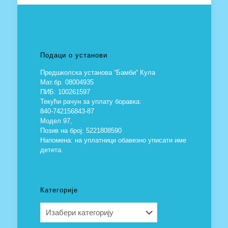
Подаци о установи
Предшколска установа “Бамби“ Кула
Мат.бр. 08004935
ПИБ: 100261597
Текући рачун за уплату боравка:
840-742156843-87
Модел 97,
Позив на број: 5221808590
Напомена: на уплатници обавезно уписати име
детета.
Категорије
Категорије