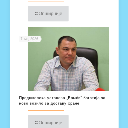
Опширније
7. мај 2026.
Предшколска установа „Бамби“ богатија за
ново возило за доставу хране
Опширније