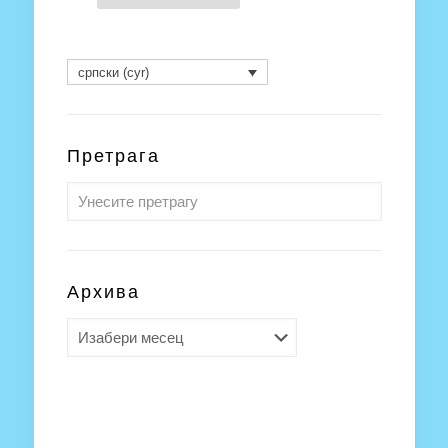
српски (cyr)
Претрага
Архива
Архива