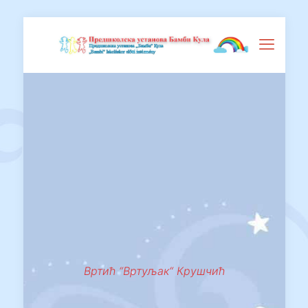
Вртић “Вртуљак“ Крушчић