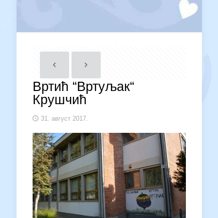
Вртић “Вртуљак“
Крушчић
31. август 2017.