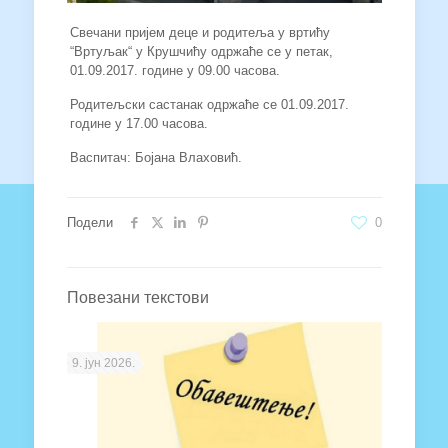
Свечани пријем деце и родитеља у вртићу
“Вртуљак“ у Крушчићу одржаће се у петак,
01.09.2017. године у 09.00 часова.
Родитељски састанак одржаће се 01.09.2017.
године у 17.00 часова.
Васпитач: Бојана Влаховић.
Подели
0
Повезани текстови
9. јун 2026.