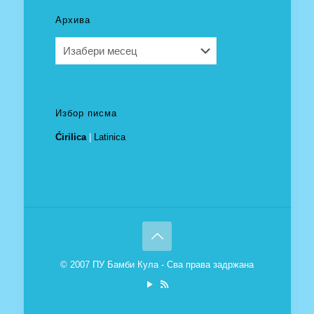
Архива
Архива
Избор писма
Ćirilica
|
Latinica
© 2007 ПУ Бамби Кула - Сва права задржана