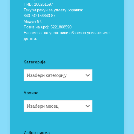
ПИБ: 100261597
Текући рачун за уплату боравка:
840-742156843-87
Модел 97,
Позив на број: 5221808590
Напомена: на уплатници обавезно уписати име
детета.
Категорије
Категорије
Архива
Архива
Избор писма