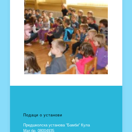
Подаци о установи
Предшколска установа “Бамби“ Кула
Мат.бр. 08004935