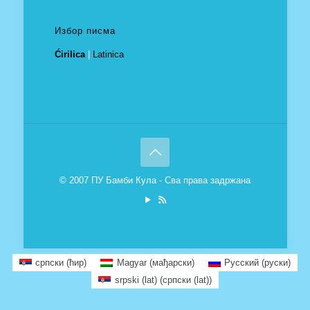
Избор писма
Ćirilica
|
Latinica
© 2007 ПУ Бамби Кула - Сва права задржана
српски (ћир)
Magyar
(
мађарски
)
Русский
(
руски
)
srpski (lat)
(
српски (lat)
)