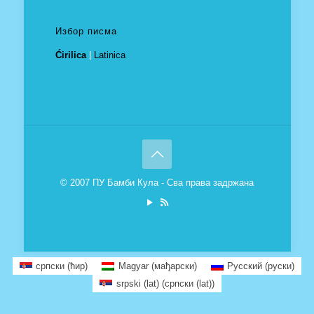
Избор писма
Ćirilica
|
Latinica
© 2007 ПУ Бамби Кула - Сва права задржана
српски (ћир)
Magyar
(
мађарски
)
Русский
(
руски
)
srpski (lat)
(
српски (lat)
)