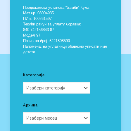
Предшколска установа “Бамби“ Кула
Мат.бр. 08004935
ПИБ: 100261597
Текући рачун за уплату боравка:
840-742156843-87
Модел 97,
Позив на број: 5221808590
Напомена: на уплатници обавезно уписати име
детета.
Категорије
Категорије
Архива
Архива