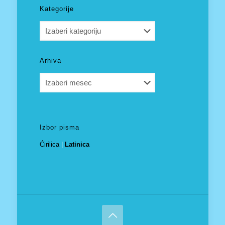
Kategorije
Kategorije
Arhiva
Arhiva
Izbor pisma
Ćirilica
|
Latinica