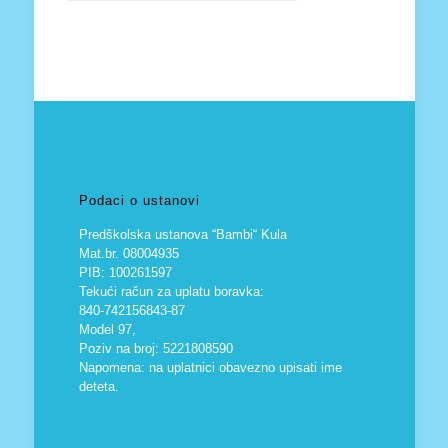
Podaci o ustanovi
Predškolska ustanova “Bambi“ Kula
Mat.br. 08004935
PIB: 100261597
Tekući račun za uplatu boravka:
840-742156843-87
Model 97,
Poziv na broj: 5221808590
Napomena: na uplatnici obavezno upisati ime
deteta.