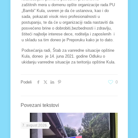
zaštitnih mera u domenu opšte organizacije rada PU
„Bambi“ Kula, uveren je da će ustanova, kao i do
sada, pokazati visok nivo profesionalnosti u
postupanju, te da će u organizaciji rada nastaviti da
posvećeno brine o dobrobiti,bezbednosti i zdravlju,
štiteći najbolje interese dece, roditelja i zaposlenih i
u skladu sa tim doneo je Preporuku kako je to dato.
Podsećanja radi, Štab za vanredne situacije opštine
Kula, doneo je 14. juna 2021. godine Odluku o
ukidanju vanredne situacije za teritoriju opštine Kula.
Podeli
0
Povezani tekstovi
7. avgust 2026.