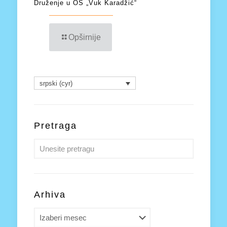
Druženje u OŠ „Vuk Karadžić“
Opširnije
srpski (cyr)
Pretraga
Arhiva
Arhiva