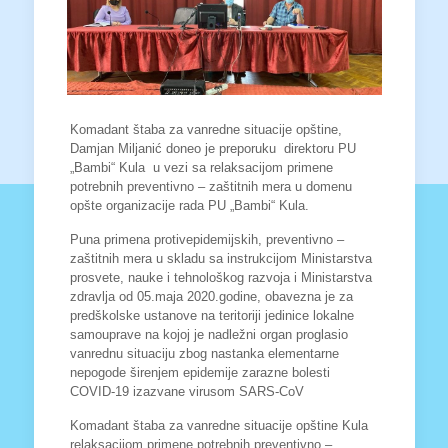
Komadant štaba za vanredne situacije opštine,
Damjan Miljanić doneo je preporuku direktoru PU
„Bambi“ Kula u vezi sa relaksacijom primene
potrebnih preventivno – zaštitnih mera u domenu
opšte organizacije rada PU „Bambi“ Kula.
Puna primena protivepidemijskih, preventivno –
zaštitnih mera u skladu sa instrukcijom Ministarstva
prosvete, nauke i tehnološkog razvoja i Ministarstva
zdravlja od 05.maja 2020.godine, obavezna je za
predškolske ustanove na teritoriji jedinice lokalne
samouprave na kojoj je nadležni organ proglasio
vanrednu situaciju zbog nastanka elementarne
nepogode širenjem epidemije zarazne bolesti
COVID-19 izazvane virusom SARS-CoV
Komadant štaba za vanredne situacije opštine Kula
relaksacijom primene potrebnih preventivno –