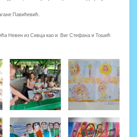
агане Павићевић.
ића Невен из Сивца као и Виг Стефана и Тошић