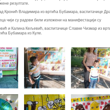
жене резултате.
рад Кронић Владимира из вртића Бубамара, васпитачице Др
ца чији су радови били изложени на манифестацији су
овић и Калина Кељевић, васпитачице Славке Чизмар из врт
тића Бубамара из Куле.