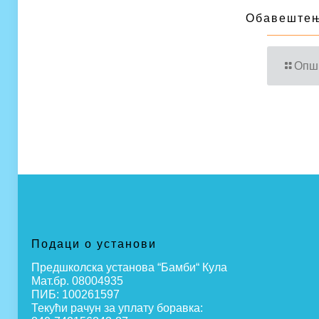
Обавештењ
Опш
Подаци о установи
Предшколска установа “Бамби“ Кула
Мат.бр. 08004935
ПИБ: 100261597
Текући рачун за уплату боравка: