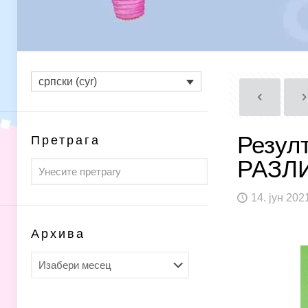
српски (cyr)
Резул
Претрага
РАЗЛ
14. јун 202
Архива
Архива