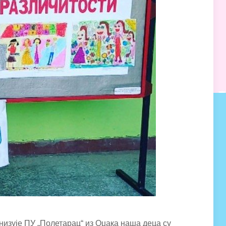
низује ПУ „Полетарац“ из Оџака наша деца су