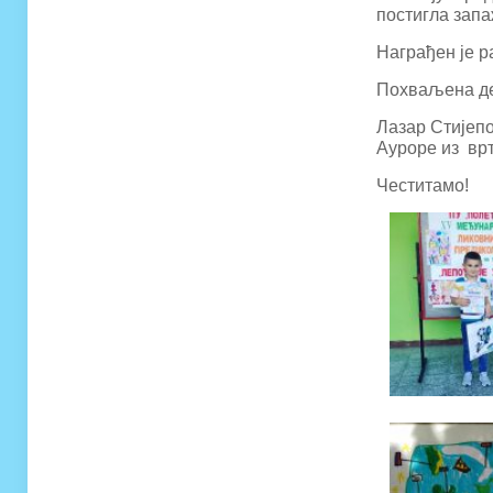
постигла запа
Награђен је 
Похваљена де
Лазар Стијеп
Ауроре из вр
Честитамо!