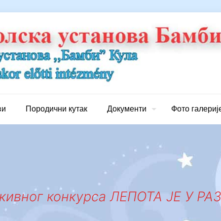
ви
Породични кутак
Документи
Фото галериј
икивног конкурса ЛЕПОТА ЈЕ У 