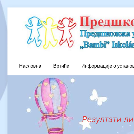
Насловна
Вртићи
Информације о устано
Резултати л