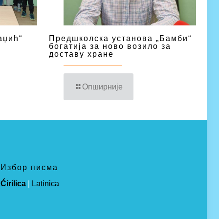
аџић“
Предшколска установа „Бамби“
богатија за ново возило за
доставу хране
Опширније
Избор писма
Ćirilica
|
Latinica