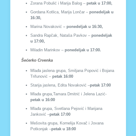
Zorana Pobulić i Marija Balog –
petak u 17:00,
Gordana Kotlica, Marija Lončar –
ponedeljak u
16:30,
Marina Novaković
– ponedeljak u 16:30,
Sandra Rapčak, Nataša Pavkov –
ponedeljak
u 17:00,
Miladin Marinkov –
ponedeljak u 17:00.
Šećerko Crvenka
Mlađa jaslena grupa, Smiljana Popović i Bojana
Trifunović –
petak 16
:00
Starija jaslena, Edita Novaković –
p
etak 17
:00
Mlađa grupa,Tamara Dmitrić i Jelena Lazić-
petak u 16:00
Mlađa grupa, Svetlana Pejović i Marijana
Janković –
petak 17
:00
Mešovita grupa, Kornelija Kovač i Jovana
Potkonjak –
petak u 18
:00