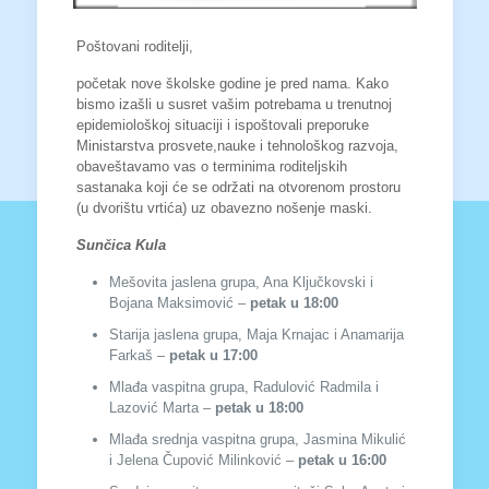
Poštovani roditelji,
početak nove školske godine je pred nama. Kako
bismo izašli u susret vašim potrebama u trenutnoj
epidemiološkoj situaciji i ispoštovali preporuke
Ministarstva prosvete,nauke i tehnološkog razvoja,
obaveštavamo vas o terminima roditeljskih
sastanaka koji će se održati na otvorenom prostoru
(u dvorištu vrtića) uz obavezno nošenje maski.
Sunčica Kula
Mešovita jaslena grupa, Ana Ključkovski i
Bojana Maksimović –
petak
u 18
:00
Starija jaslena grupa, Maja Krnajac i Anamarija
Farkaš –
petak
u 17
:00
Mlađa vaspitna grupa, Radulović Radmila i
Lazović Marta –
petak
u 18
:00
Mlađa srednja vaspitna grupa, Jasmina Mikulić
i Jelena Čupović Milinković –
petak u 16:00