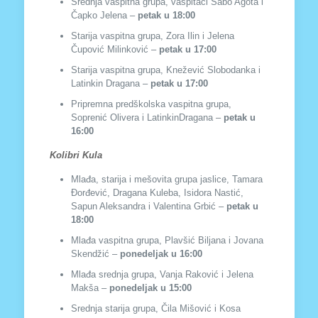
Srednja vaspitna grupa, vaspitači Sabo Agota i
Čapko Jelena –
petak
u 18
:00
Starija vaspitna grupa, Zora Ilin i Jelena
Čupović Milinković –
petak
u 17
:00
Starija vaspitna grupa, Knežević Slobodanka i
Latinkin Dragana –
petak
u 17
:00
Pripremna predškolska vaspitna grupa,
Soprenić Olivera i LatinkinDragana –
petak
u
16
:00
Kolibri Kula
Mlađa, starija i mešovita grupa jaslice, Tamara
Đorđević, Dragana Kuleba, Isidora Nastić,
Sapun Aleksandra i Valentina Grbić –
petak u
18:00
Mlađa vaspitna grupa, Plavšić Biljana i Jovana
Skendžić –
ponedeljak u 16:00
Mlađa srednja grupa, Vanja Raković i Jelena
Makša –
ponedeljak u 15:00
Srednja starija grupa, Čila Mišović i Kosa