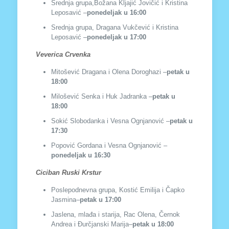
Srednja grupa,Božana Kljajić Jovičić i Kristina
Leposavić –
ponedeljak u 16
:00
Srednja grupa, Dragana Vukčević i Kristina
Leposavić –
ponedeljak u 17
:00
Veverica Crvenka
Mitošević Dragana i Olena Doroghazi –
petak u
18:00
Milošević Senka i Huk Jadranka –
petak u
18:00
Sokić Slobodanka i Vesna Ognjanović –
petak u
17:30
Popović Gordana i Vesna Ognjanović –
ponedeljak u 16:30
Ciciban Ruski Krstur
Poslepodnevna grupa, Kostić Emilija i Čapko
Jasmina–
petak u 17:00
Jaslena, mlađa i starija, Rac Olena, Černok
Andrea i Đurčjanski Marija–
petak u 18:00