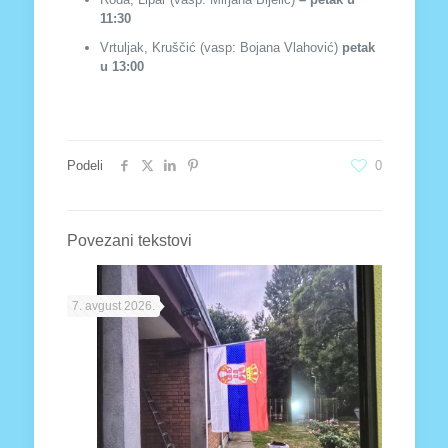
11:30
Vrtuljak, Kruščić (vasp: Bojana Vlahović)
petak
u 13:00
Podeli
0
Povezani tekstovi
7. avgust 2026.