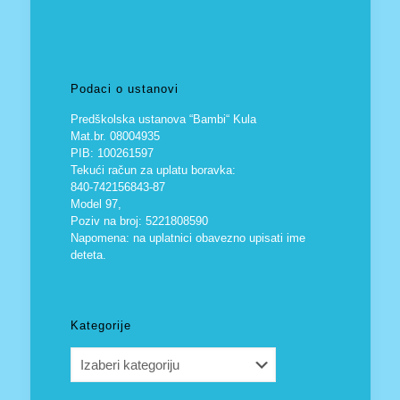
Podaci o ustanovi
Predškolska ustanova “Bambi“ Kula
Mat.br. 08004935
PIB: 100261597
Tekući račun za uplatu boravka:
840-742156843-87
Model 97,
Poziv na broj: 5221808590
Napomena: na uplatnici obavezno upisati ime
deteta.
Kategorije
Kategorije