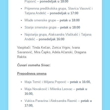
Popović –
ponedeljak u 18:00
Pripremna predškolska grupa, Slavica Vasović i
Tatjana Anđelić –
ponedeljak u 17:00
Mlađe smenske grupe –
petak u 18:00
Starije smenske grupe –
petak u 18:00
Najstarija grupa, Alaksandra Vlaškalić i Tatjana
Anđelić –
ponedeljak 16:00
Vaspitači: Tinda Kečan, Zorica Vrgov, Ivana
Savanović, Mira Čapko, Adela Ačanski, Dragana
Rakita
Čuvari osmeha
Sivac
:
Prepodneva smena
Maja Tomić i Miljana Popović –
petak u 16:00,
Maja Novaković i Milenka Leovac –
petak u
16:00,
Vukica Paravina i Aleksandra Raonić –
petak u
17:00,