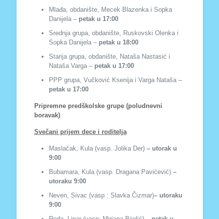
Mlađa, obdanište, Mecek Blazenka i Sopka
Danijela –
petak u 17:00
Srednja grupa, obdanište, Ruskovski Olenka i
Sopka Danijela –
petak u 18:00
Starija grupa, obdanište, Nataša Nastasić i
Nataša Varga –
petak u 17:00
PPP grupa, Vučković Ksenija i Varga Nataša –
petak u 17:00
Pripremne predškolske grupe (poludnevni
boravak)
Svečani prijem dece i roditelja
Maslačak, Kula (vasp. Jolika Der)
– utorak u
9:00
Bubamara, Kula (vasp. Dragana Pavićević)
–
utoraku 9:00
Neven, Sivac (vasp : Slavka Čizmar)
– utoraku
9:00
Roda, Lipar (vasp: Mirjana Bijelić)
– petak u