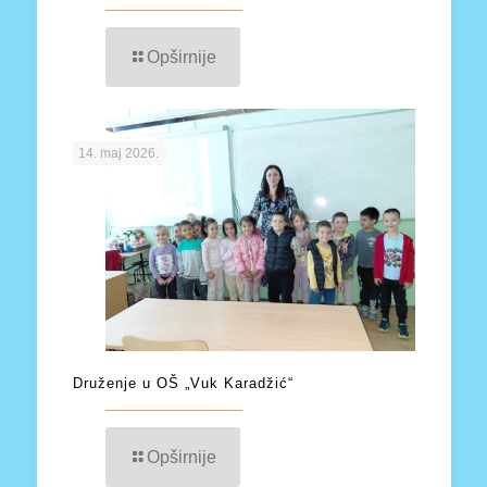
Opširnije
14. maj 2026.
Druženje u OŠ „Vuk Karadžić“
Opširnije