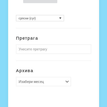
српски (cyr)
Претрага
Архива
Архива