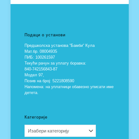
Подаци о установи
Предшколска установа “Бамби“ Кула
Мат.бр. 08004935
ПИБ: 100261597
Текући рачун за уплату боравка:
840-742156843-87
Модел 97,
Позив на број: 5221808590
Напомена: на уплатници обавезно уписати име
детета.
Категорије
Категорије