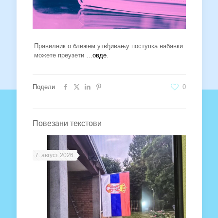
Правилник о ближем утвђивању поступка набавки
можете преузети …
овде
.
Подели
0
Повезани текстови
7. август 2026.