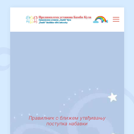
Правилник о ближем утвђивању
поступка набавки