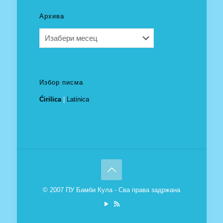
Архива
Архива
Избор писма
Ćirilica
|
Latinica
© 2007 ПУ Бамби Кула - Сва права задржана