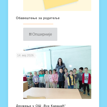
Обавештење за родитеље
Опширније
14. мај 2026.
Дружење у ОШ „Вук Караџић“