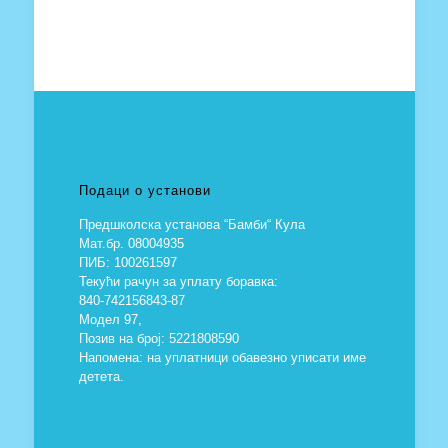
Подаци о установи
Предшколска установа “Бамби“ Кула
Мат.бр. 08004935
ПИБ: 100261597
Текући рачун за уплату боравка:
840-742156843-87
Модел 97,
Позив на број: 5221808590
Напомена: на уплатници обавезно уписати име
детета.