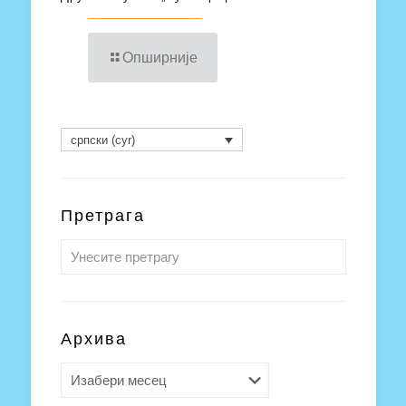
Опширније
српски (cyr)
Претрага
Архива
Архива