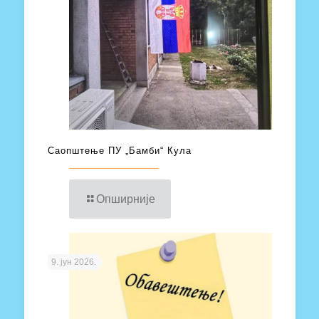
Саопштење ПУ „Бамби“ Кула
Опширније
9. јун 2026.