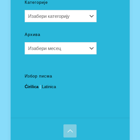
Категорије
Категорије
Архива
Архива
Избор писма
Ćirilica
|
Latinica