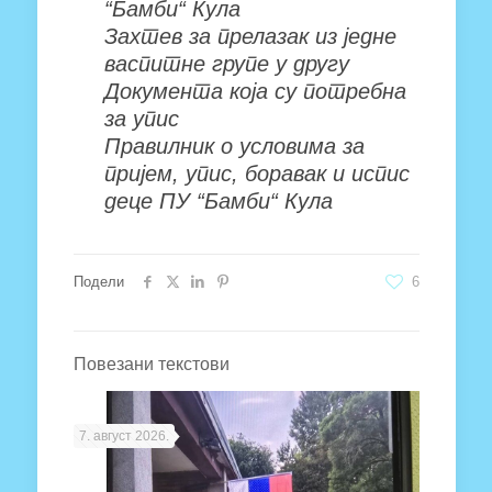
“Бамби“ Кула
Захтев за прелазак из једне
васпитне групе у другу
Документа која су потребна
за упис
Правилник о условима за
пријем, упис, боравак и испис
деце ПУ “Бамби“ Кула
Подели
6
Повезани текстови
7. август 2026.