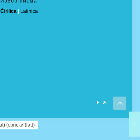
Избор писма
Ćirilica
|
Latinica
at)
(
српски (lat)
)