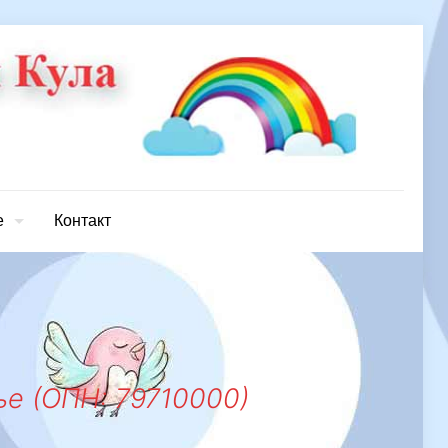
е
Контакт
ње (ОПН: 79710000)