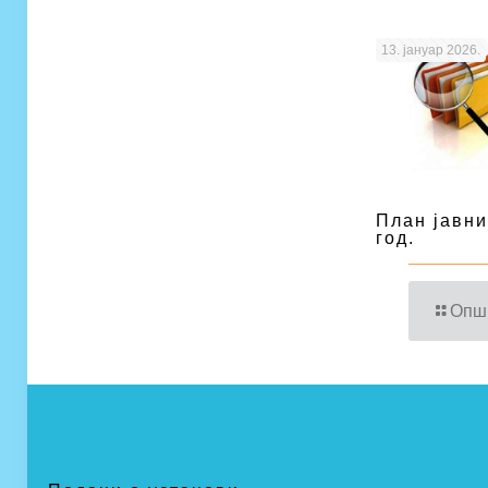
13. јануар 2026.
План јавни
год.
Опш