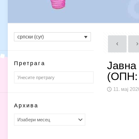
српски (cyr)
Јавна
Претрага
(ОПН:
11. мај 202
Архива
Архива