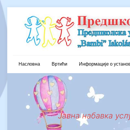
Насловна
Вртићи
Информације о устано
Јавна набавка усл