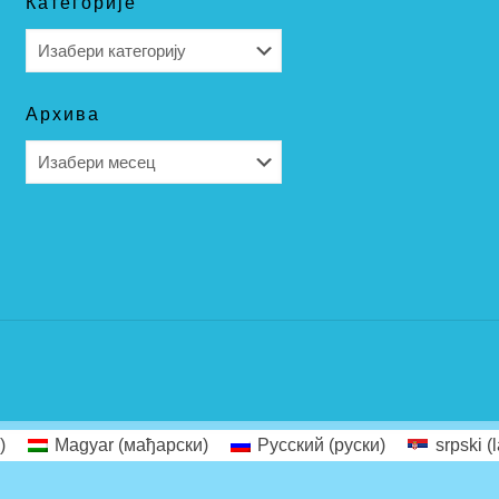
Категорије
Категорије
Архива
Архива
)
Magyar
(
мађарски
)
Русский
(
руски
)
srpski (l