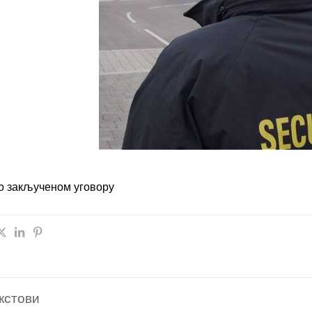
 закљученом уговору
кстови