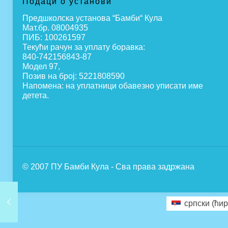
Подаци о установи
Предшколска установа “Бамби“ Кула
Мат.бр. 08004935
ПИБ: 100261597
Текући рачун за уплату боравка:
840-742156843-87
Модел 97,
Позив на број: 5221808590
Напомена: на уплатници обавезно уписати име
детета.
© 2007 ПУ Бамби Кула - Сва права задржана
српски (ћир