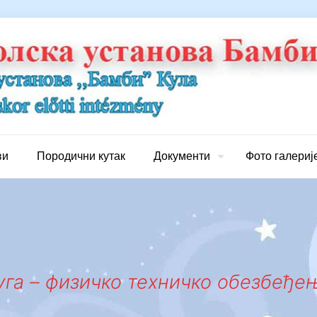
ви
Породични кутак
Документи
Фото галериј
уга – физичко техничко обезбеђе