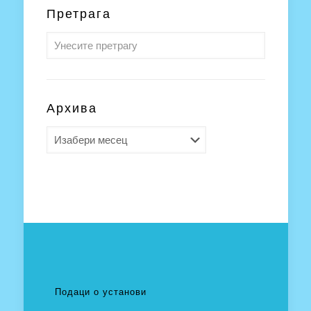
Претрага
Архива
Архива
Подаци о установи