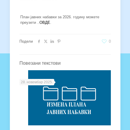
План јавних набавки за 2026. годину можете
преузети ..
ОВДЕ
.
Подели
0
Повезани текстови
28. новембар 2025.