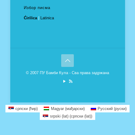
Избор писма
Ćirilica
|
Latinica
© 2007 ПУ Бамби Кула - Сва права задржана
српски (ћир)
Magyar
(
мађарски
)
Русский
(
руски
)
srpski (lat)
(
српски (lat)
)