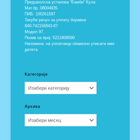
Предшколска установа “Бамби“ Кула
Мат.бр. 08004935
ПИБ: 100261597
Текући рачун за уплату боравка:
840-742156843-87
Модел 97,
Позив на број: 5221808590
Напомена: на уплатници обавезно уписати име
детета.
Категорије
Категорије
Архива
Архива