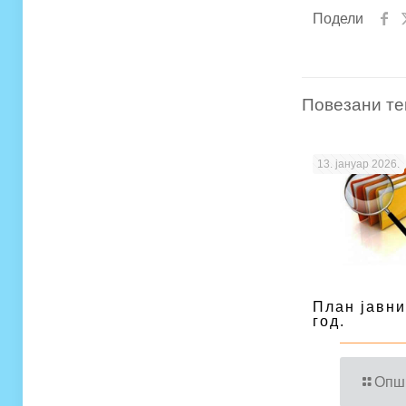
Подели
Повезани те
13. јануар 2026.
План јавни
год.
Опш