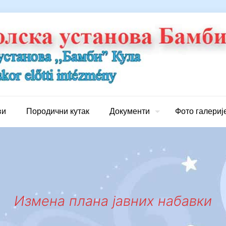
ви
Породични кутак
Документи
Фото галериј
Измена плана јавних набавки