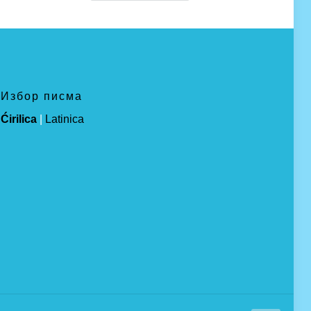
Избор писма
Ćirilica
|
Latinica