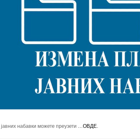
 јавних набавки можете преузети …
ОВДЕ
.