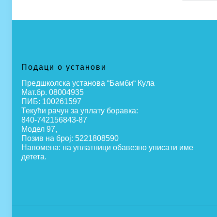
Подаци о установи
Предшколска установа “Бамби“ Кула
Мат.бр. 08004935
ПИБ: 100261597
Текући рачун за уплату боравка:
840-742156843-87
Модел 97,
Позив на број: 5221808590
Напомена: на уплатници обавезно уписати име
детета.