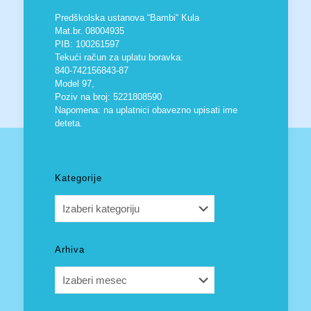
Predškolska ustanova “Bambi“ Kula
Mat.br. 08004935
PIB: 100261597
Tekući račun za uplatu boravka:
840-742156843-87
Model 97,
Poziv na broj: 5221808590
Napomena: na uplatnici obavezno upisati ime
deteta.
Kategorije
Kategorije
Arhiva
Arhiva