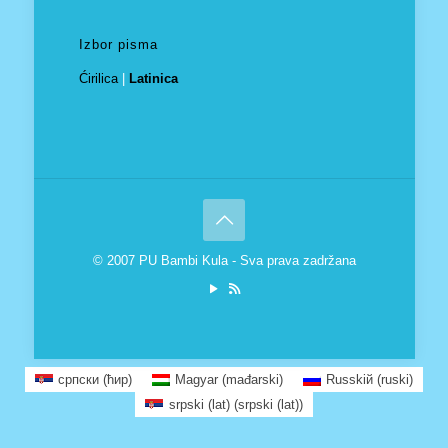
Izbor pisma
Ćirilica
|
Latinica
© 2007 PU Bambi Kula - Sva prava zadržana
српски (ћир)
Magyar
(
mađarski
)
Russkiй
(
ruski
)
srpski (lat)
(
srpski (lat)
)