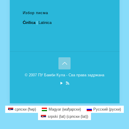
Избор писма
Ćirilica
|
Latinica
© 2007 ПУ Бамби Кула - Сва права задржана
српски (ћир)
Magyar
(
мађарски
)
Русский
(
руски
)
srpski (lat)
(
српски (lat)
)