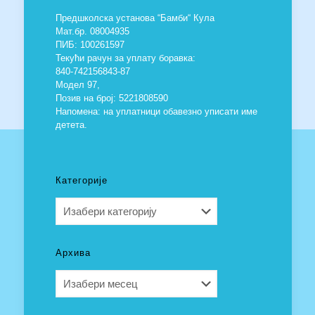
Предшколска установа “Бамби“ Кула
Мат.бр. 08004935
ПИБ: 100261597
Текући рачун за уплату боравка:
840-742156843-87
Модел 97,
Позив на број: 5221808590
Напомена: на уплатници обавезно уписати име
детета.
Категорије
Категорије
Архива
Архива