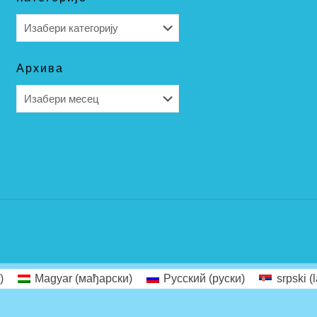
Категорије
Архива
Архива
)
Magyar
(
мађарски
)
Русский
(
руски
)
srpski (l