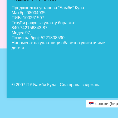
Предшколска установа “Бамби“ Кула
Мат.бр. 08004935
ПИБ: 100261597
Текући рачун за уплату боравка:
840-742156843-87
Модел 97,
Позив на број: 5221808590
Напомена: на уплатници обавезно уписати име
детета.
© 2007 ПУ Бамби Кула - Сва права задржана
српски (ћир