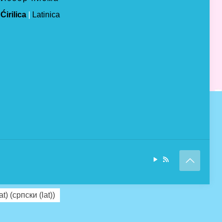
Ćirilica
|
Latinica
at)
(
српски (lat)
)