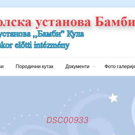
ви
Породични кутак
Документи
Фото галериј
DSC00933