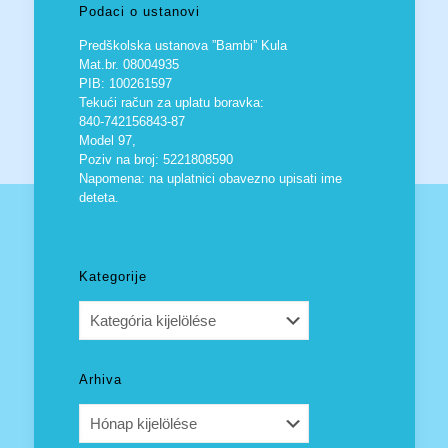
Podaci o ustanovi
Predškolska ustanova ”Bambi” Kula
Mat.br. 08004935
PIB: 100261597
Tekući račun za uplatu boravka:
840-742156843-87
Model 97,
Poziv na broj: 5221808590
Napomena: na uplatnici obavezno upisati ime
deteta.
Kategorije
Kategorije
Arhiva
Arhiva