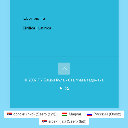
Izbor pisma
Ćirilica
|
Latinica
© 2007 ПУ Бамби Кула - Сва права задржана
српски (ћир)
(
Szerb (cyr)
)
Magyar
Русский
(
Orosz
)
srpski (lat)
(
Szerb (lat)
)