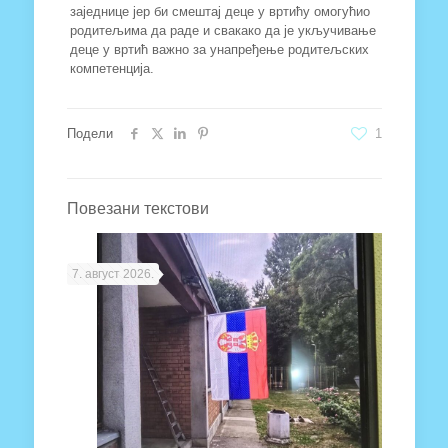
заједнице јер би смештај деце у вртићу омогућио
родитељима да раде и свакако да је укључивање
деце у вртић важно за унапређење родитељских
компетенција.
Подели
1
Повезани текстови
7. август 2026.