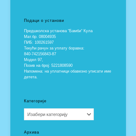
Подаци о установи
Предшколска установа “Бамби“ Кула
Мат.бр. 08004935
ПИБ: 100261597
Текући рачун за уплату боравка:
840-742156843-87
Модел 97,
Позив на број: 5221808590
Напомена: на уплатници обавезно уписати име
детета.
Категорије
Категорије
Архива