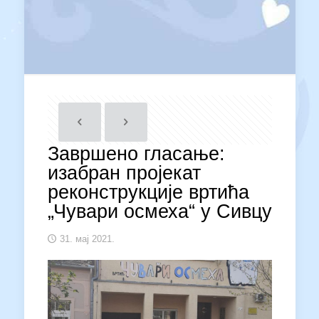
Завршено гласање:
изабран пројекат
реконструкције вртића
„Чувари осмеха“ у Сивцу
31. мај 2021.