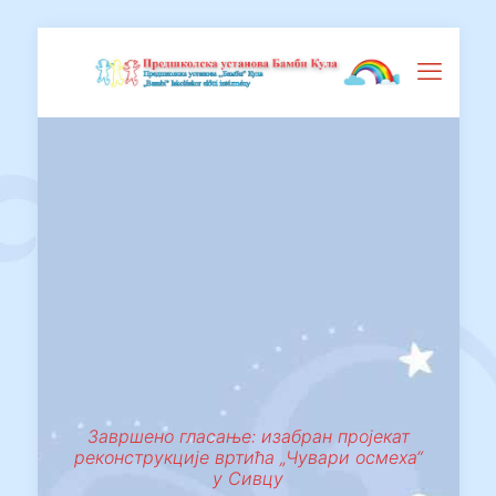
Завршено гласање: изабран пројекат
реконструкције вртића „Чувари осмеха“
у Сивцу