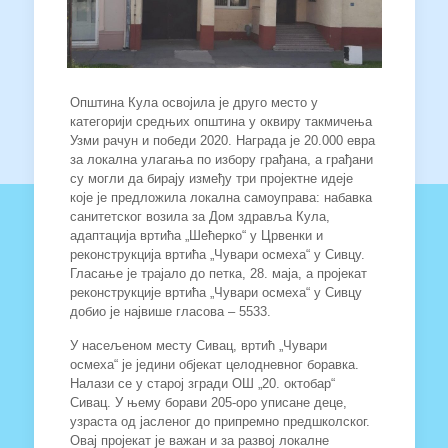
Општина Кула освојила је друго место у
категорији средњих општина у оквиру такмичења
Узми рачун и победи 2020. Награда је 20.000 евра
за локална улагања по избору грађана, а грађани
су могли да бирају између три пројектне идеје
које је предложила локална самоуправа: набавка
санитетског возила за Дом здравља Кула,
адаптација вртића „Шећерко“ у Црвенки и
реконструкција вртића „Чувари осмеха“ у Сивцу.
Гласање је трајало до петка, 28. маја, а пројекат
реконструкције вртића „Чувари осмеха“ у Сивцу
добио је највише гласова – 5533.
У насељеном месту Сивац, вртић „Чувари
осмеха“ је једини објекат целодневног боравка.
Налази се у старој згради ОШ „20. октобар“
Сивац. У њему борави 205-оро уписане деце,
узраста од јасленог до припремно предшколског.
Овај пројекат је важан и за развој локалне