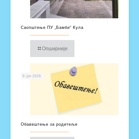
Саопштење ПУ „Бамби“ Кула
Опширније
9. јун 2026.
Обавештење за родитеље