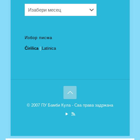
Архива
Избор писма
Ćirilica
|
Latinica
© 2007 ПУ Бамби Кула - Сва права задржана