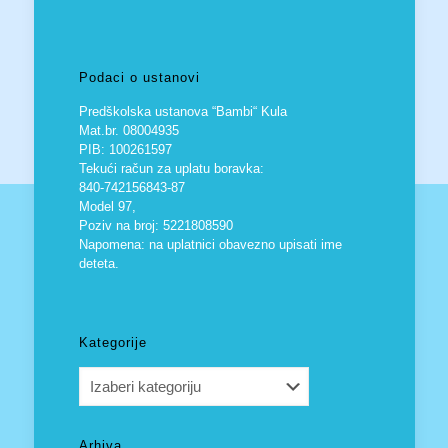
Podaci o ustanovi
Predškolska ustanova “Bambi“ Kula
Mat.br. 08004935
PIB: 100261597
Tekući račun za uplatu boravka:
840-742156843-87
Model 97,
Poziv na broj: 5221808590
Napomena: na uplatnici obavezno upisati ime
deteta.
Kategorije
Kategorije
Arhiva