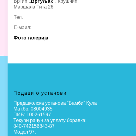
Вртић
„
Вртуљак
“
, Крушчић,
Маршала Тита 26
Тел.
Е-маил:
Фото галерија
Подаци о установи
Предшколска установа “Бамби“ Кула
Мат.бр. 08004935
ПИБ: 100261597
Текући рачун за уплату боравка:
840-742156843-87
Модел 97,