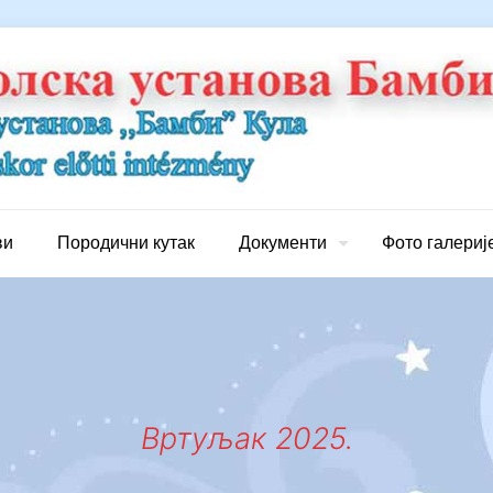
ви
Породични кутак
Документи
Фото галериј
Вртуљак 2025.