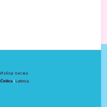
Избор писма
Ćirilica
|
Latinica