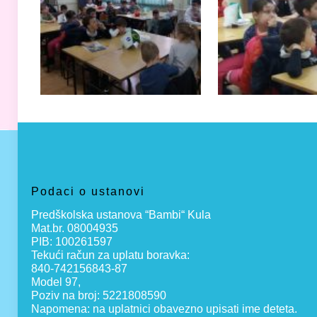
Podaci o ustanovi
Predškolska ustanova “Bambi“ Kula
Mat.br. 08004935
PIB: 100261597
Tekući račun za uplatu boravka:
840-742156843-87
Model 97,
Poziv na broj: 5221808590
Napomena: na uplatnici obavezno upisati ime deteta.