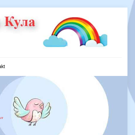
akt
’