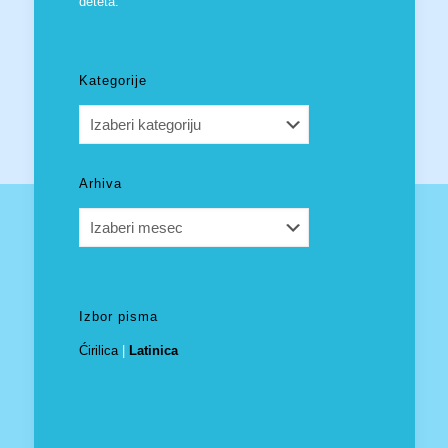
deteta.
Kategorije
Kategorije
Arhiva
Arhiva
Izbor pisma
Ćirilica
|
Latinica