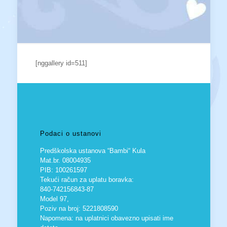
[nggallery id=511]
Podaci o ustanovi
Predškolska ustanova “Bambi“ Kula
Mat.br. 08004935
PIB: 100261597
Tekući račun za uplatu boravka:
840-742156843-87
Model 97,
Poziv na broj: 5221808590
Napomena: na uplatnici obavezno upisati ime