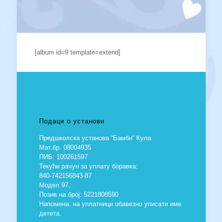
[album id=9 template=extend]
Подаци о установи
Предшколска установа “Бамби“ Кула
Мат.бр. 08004935
ПИБ: 100261597
Текући рачун за уплату боравка:
840-742156843-87
Модел 97,
Позив на број: 5221808590
Напомена: на уплатници обавезно уписати име
детета.