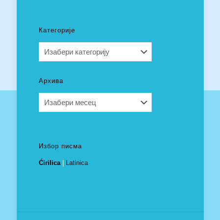
Категорије
Категорије
Архива
Архива
Избор писма
Ćirilica
|
Latinica