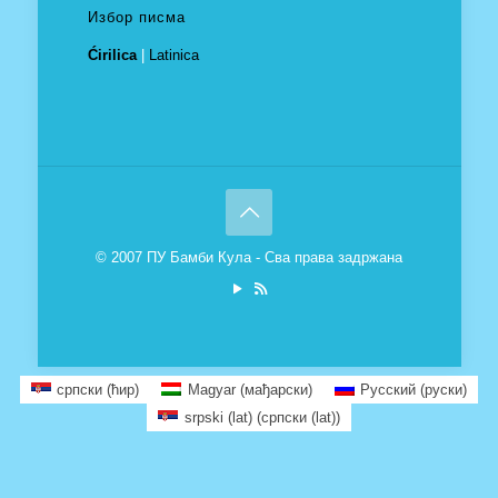
Избор писма
Ćirilica
|
Latinica
© 2007 ПУ Бамби Кула - Сва права задржана
српски (ћир)
Magyar
(
мађарски
)
Русский
(
руски
)
srpski (lat)
(
српски (lat)
)