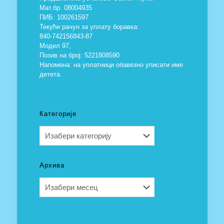
Мат.бр. 08004935
ПИБ: 100261597
Текући рачун за уплату боравка:
840-742156843-87
Модел 97,
Позив на број: 5221808590
Напомена: на уплатници обавезно уписати име
детета.
Категорије
Категорије
Архива
Архива