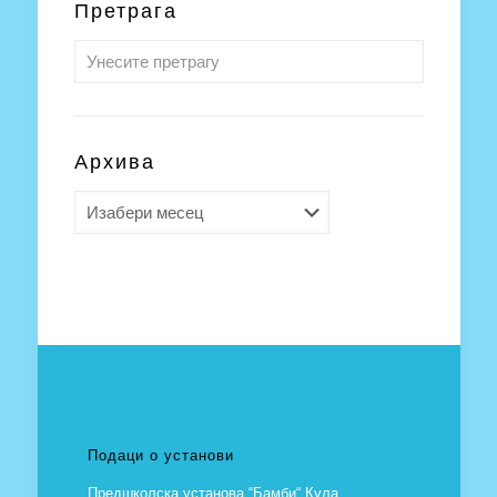
Претрага
Архива
Архива
Подаци о установи
Предшколска установа “Бамби“ Кула