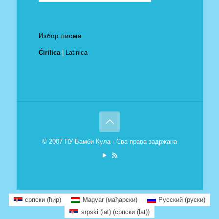
Избор писма
Ćirilica
|
Latinica
© 2007 ПУ Бамби Кула - Сва права задржана
српски (ћир)
Magyar
(
мађарски
)
Русский
(
руски
)
srpski (lat)
(
српски (lat)
)