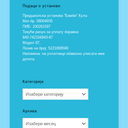
Подаци о установи
Предшколска установа “Бамби“ Кула
Мат.бр. 08004935
ПИБ: 100261597
Текући рачун за уплату боравка:
840-742156843-87
Модел 97,
Позив на број: 5221808590
Напомена: на уплатници обавезно уписати име
детета.
Категорије
Категорије
Архива
Архива