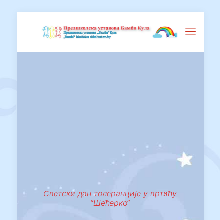
Светски дан толеранције у вртићу
“Шећерко“