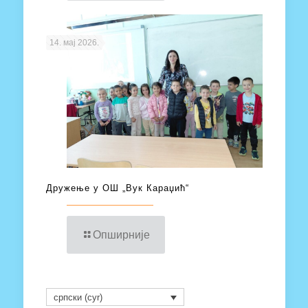
14. мај 2026.
Дружење у ОШ „Вук Караџић“
Опширније
српски (cyr)