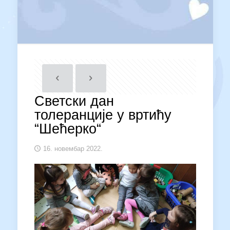
Светски дан
толеранције у вртићу
“Шећерко“
16. новембар 2022.