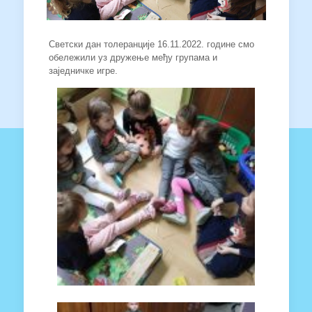
Светски дан толеранције 16.11.2022. године смо
обележили уз дружење међу групама и
заједничке игре.