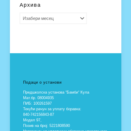
Архива
Архива
Подаци о установи
Предшколска установа “Бамби“ Кула
Мат.бр. 08004935
ПИБ: 100261597
Текући рачун за уплату боравка:
840-742156843-87
Модел 97,
Позив на број: 5221808590