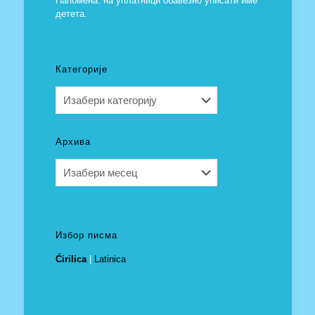
Напомена: на уплатници обавезно уписати име
детета.
Категорије
Категорије
Архива
Архива
Избор писма
Ćirilica
|
Latinica