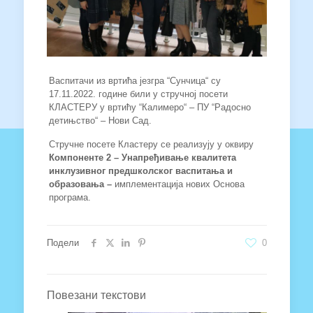
Васпитачи из вртића језгра “Сунчица“ су
17.11.2022. године били у стручној посети
КЛАСТЕРУ у вртићу “Калимеро“ – ПУ “Радосно
детињство“ – Нови Сад.
Стручне посете Кластеру се реализују у оквиру
Компоненте 2 – Унапређивање квалитета
инклузивног предшколског васпитања и
образовања –
имплементација нових Основа
програма.
Подели
0
Повезани текстови