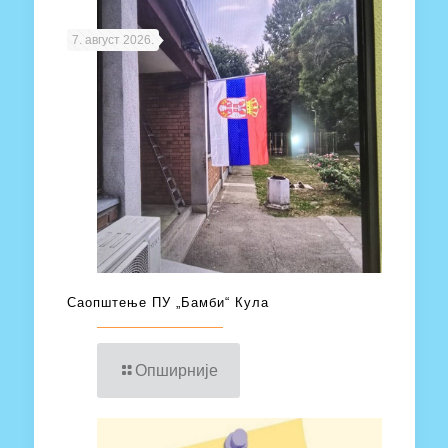
7. август 2026.
Саопштење ПУ „Бамби“ Кула
Опширније