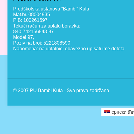
Predškolska ustanova “Bambi“ Kula
Mat.br. 08004935
PIB: 100261597
Tekući račun za uplatu boravka:
840-742156843-87
Model 97,
Poziv na broj: 5221808590
Napomena: na uplatnici obavezno upisati ime deteta.
© 2007 PU Bambi Kula - Sva prava zadržana
српски (ћ