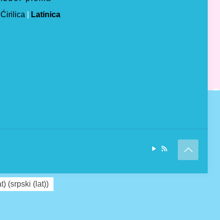
Ćirilica
|
Latinica
at)
(
srpski (lat)
)