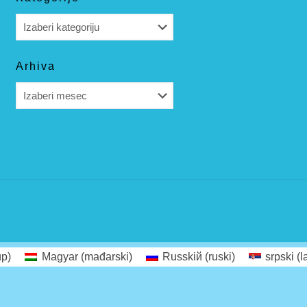
Kategorije
Arhiva
Arhiva
ир)
Magyar
(
mađarski
)
Russkiй
(
ruski
)
srpski (l