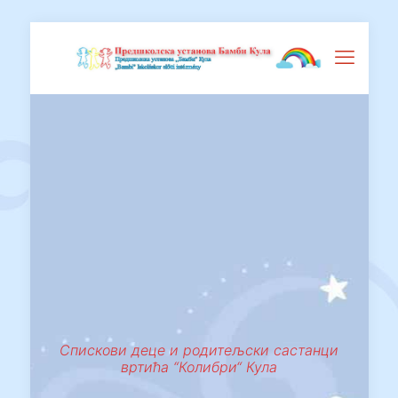
Спискови деце и родитељски састанци
вртића “Колибри“ Кула