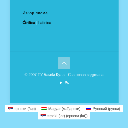
Избор писма
Ćirilica
|
Latinica
© 2007 ПУ Бамби Кула - Сва права задржана
српски (ћир)
Magyar
(
мађарски
)
Русский
(
руски
)
srpski (lat)
(
српски (lat)
)