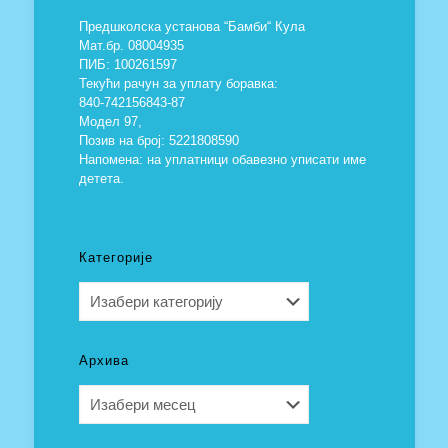
Предшколска установа “Бамби“ Кула
Мат.бр. 08004935
ПИБ: 100261597
Текући рачун за уплату боравка:
840-742156843-87
Модел 97,
Позив на број: 5221808590
Напомена: на уплатници обавезно уписати име
детета.
Категорије
Категорије
Архива
Архива