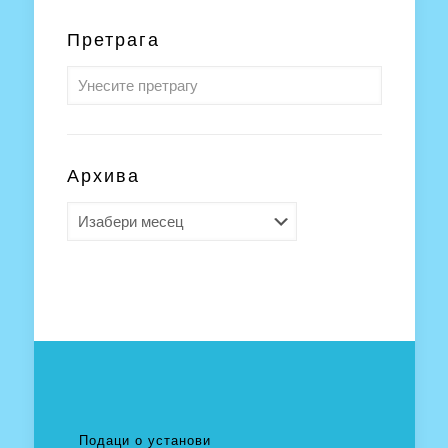
Претрага
Архива
Архива
Подаци о установи