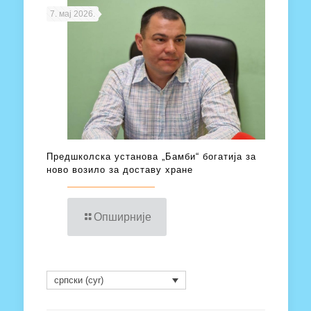
7. мај 2026.
Предшколска установа „Бамби“ богатија за
ново возило за доставу хране
Опширније
српски (cyr)