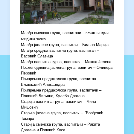
Млађа сменска група, васпитачи –
Кечан Тинда и
Мирјана Чапко
Млађа јаслене група, васпитач – Биљна Марија
Млађа средња васпитна група, васпитач –
Васовић Славица
Млађа васпитна гурпа, васпитач – Макша Јелена
Послеподневна јаслена група, вапитач – Оливера
Перовић
Припремна предшколска група, васпитач –
Влашкалић Александра
Припремна предшколска група, васпитачи –
Плавшић Биљана, Кулеба Драгана
Старија васпитна група, васпитач – Чила
Мишовић
Старија јаслена група, васпитач – Ђорђевић
Тамара
Старија сменска група, васпитачи – Ракита
Драгана и Поповић Коса