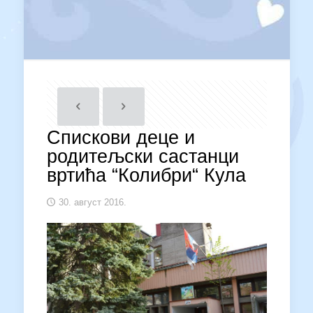
Спискови деце и
родитељски састанци
вртића “Колибри“ Кула
30. август 2016.