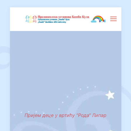
Пријем деце у вртићу “Рода“ Липар