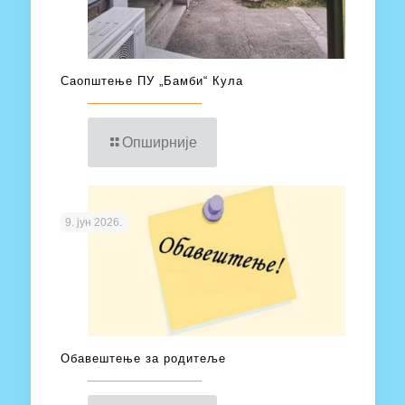
Саопштење ПУ „Бамби“ Кула
Опширније
9. јун 2026.
Обавештење за родитеље