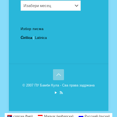
Архива
Избор писма
Ćirilica
|
Latinica
© 2007 ПУ Бамби Кула - Сва права задржана
српски (ћир)
Magyar
(
мађарски
)
Русский
(
руски
)