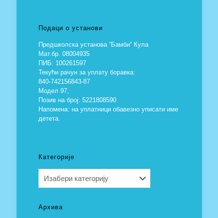
Подаци о установи
Предшколска установа “Бамби“ Кула
Мат.бр. 08004935
ПИБ: 100261597
Текући рачун за уплату боравка:
840-742156843-87
Модел 97,
Позив на број: 5221808590
Напомена: на уплатници обавезно уписати име
детета.
Категорије
Категорије
Архива