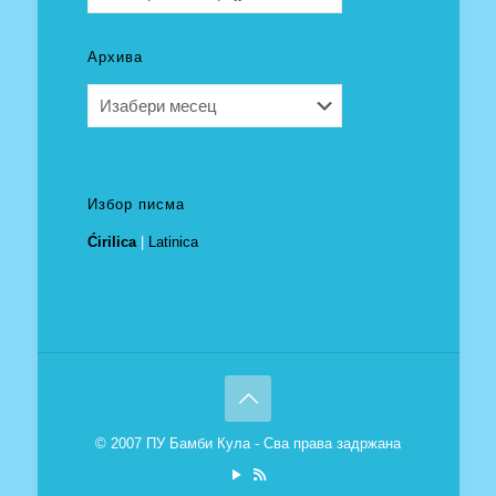
Архива
Архива
Избор писма
Ćirilica
|
Latinica
© 2007 ПУ Бамби Кула - Сва права задржана