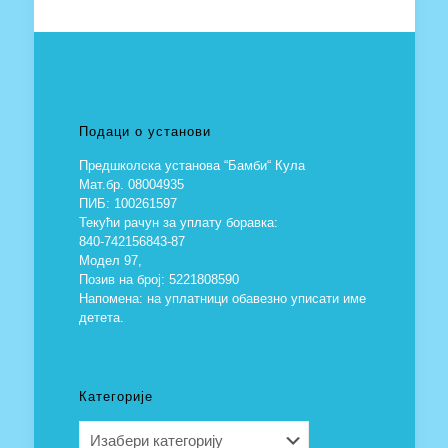
Подаци о установи
Предшколска установа “Бамби“ Кула
Мат.бр. 08004935
ПИБ: 100261597
Текући рачун за уплату боравка:
840-742156843-87
Модел 97,
Позив на број: 5221808590
Напомена: на уплатници обавезно уписати име
детета.
Категорије
Категорије