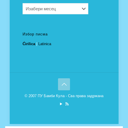
Архива
Избор писма
Ćirilica
|
Latinica
© 2007 ПУ Бамби Кула - Сва права задржана