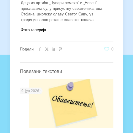
Деца из вртића „Чувари осмеха“ и „Невен“
прославила су, у присуству свештеника, оца
Стојана, школску славу Светог Саву, уз
традиционално ретање славског колача.
Фото галерија
Подели
0
Повезани текстови
9. јун 2026.