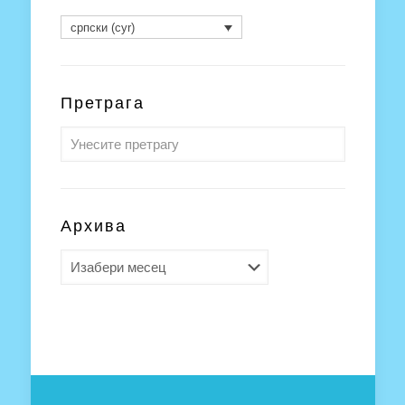
српски (cyr)
Претрага
Архива
Архива