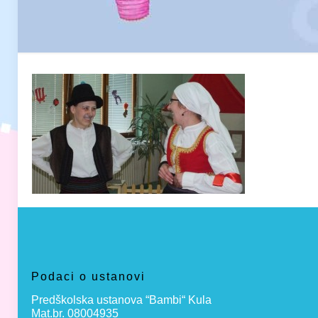
Podaci o ustanovi
Predškolska ustanova “Bambi“ Kula
Mat.br. 08004935