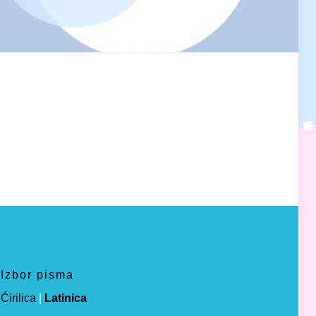
Izbor pisma
Ćirilica
|
Latinica