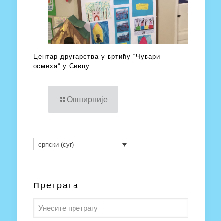
Центар другарства у вртићу “Чувари
осмеха“ у Сивцу
Опширније
српски (cyr)
Претрага