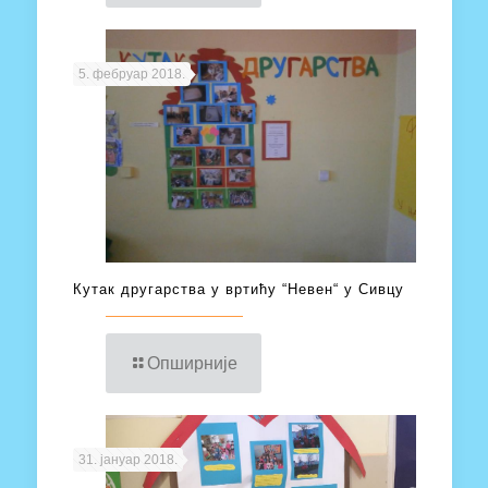
5. фебруар 2018.
Кутак другарства у вртићу “Невен“ у Сивцу
Опширније
31. јануар 2018.