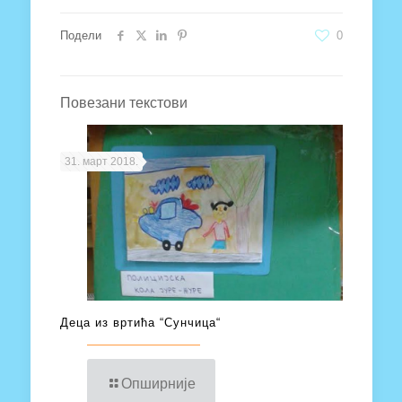
Подели
0
Повезани текстови
31. март 2018.
Деца из вртића “Сунчица“
Опширније