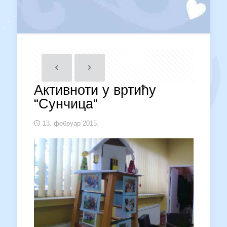
Активноти у вртићу
“Сунчица“
13. фебруар 2015.