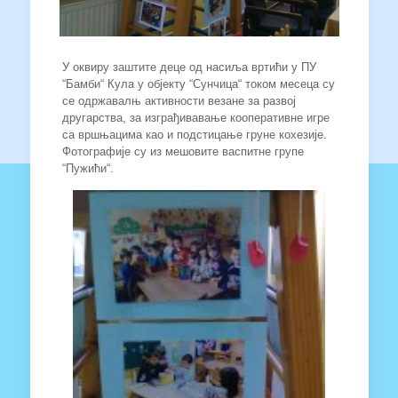
У оквиру заштите деце од насиља вртићи у ПУ
“Бамби“ Кула у објекту “Сунчица“ током месеца су
се одржавалњ активности везане за развој
другарства, за изграђивавање кооперативне игре
са вршњацима као и подстицање груне кохезије.
Фотографије су из мешовите васпитне групе
“Пужићи“.