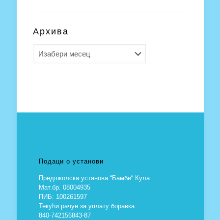
Архива
Архива
Подаци о установи
Предшколска установа “Бамби“ Кула
Мат.бр. 08004935
ПИБ: 100261597
Текући рачун за уплату боравка:
840-742156843-87