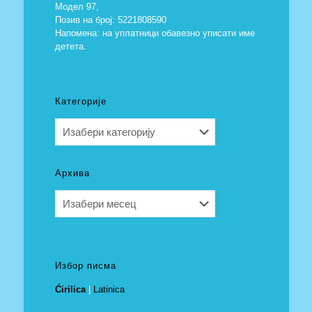
Модел 97,
Позив на број: 5221808590
Напомена: на уплатници обавезно уписати име
детета.
Категорије
Категорије
Архива
Архива
Избор писма
Ćirilica
|
Latinica