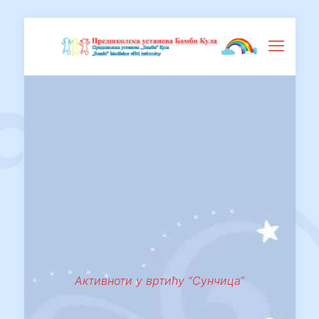
Активноти у вртићу “Сунчица“