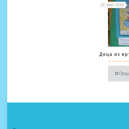
31. март 2018.
Деца из вр
Опш