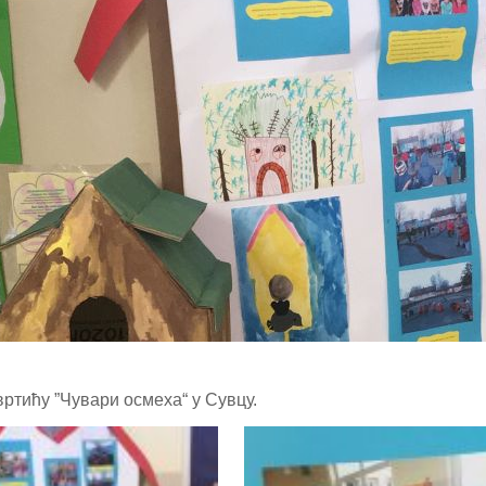
вртићу ”Чувари осмеха“ у Сувцу.