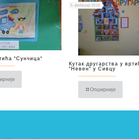
5. фебруар 2018.
тића “Сунчица“
Кутак другарства у врти
“Невен“ у Сивцу
ирније
Опширније