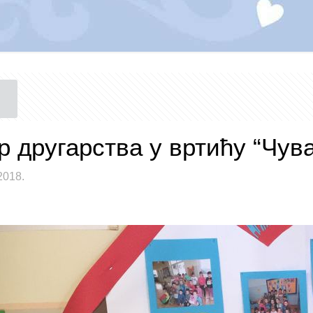
р другарства у вртићу “Чув
2018.