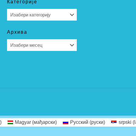
Категорије
Категорије
Архива
Архива
)
Magyar
(
мађарски
)
Русский
(
руски
)
srpski (l