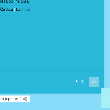
Избор писма
Ćirilica
|
Latinica
at)
(
српски (lat)
)