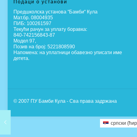
Подаци о установи
Предшколска установа “Бамби“ Кула
Мат.бр. 08004935
ПИБ: 100261597
Текући рачун за уплату боравка:
840-742156843-87
Модел 97,
Позив на број: 5221808590
Напомена: на уплатници обавезно уписати име
детета.
© 2007 ПУ Бамби Кула - Сва права задржана
српски (ћир