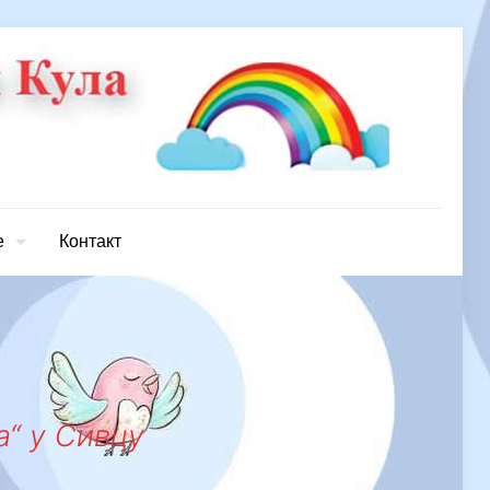
е
Контакт
а“ у Сивцу