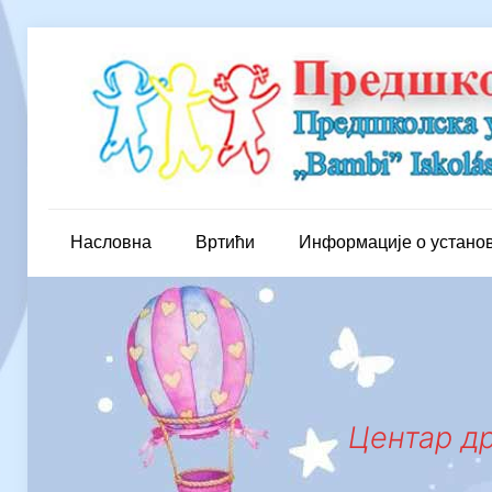
Насловна
Вртићи
Информације о устано
Центар др