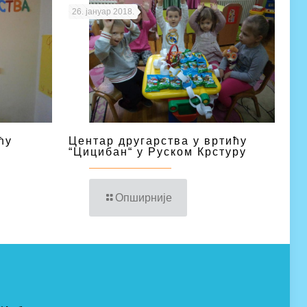
26. јануар 2018.
ћу
Центар другарства у вртићу
“Цицибан“ у Руском Крстуру
Опширније