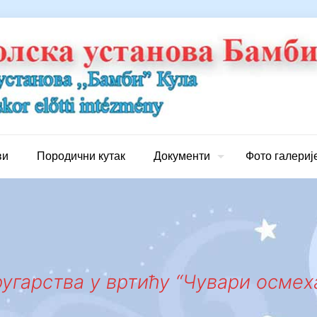
ви
Породични кутак
Документи
Фото галериј
угарства у вртићу “Чувари осмех