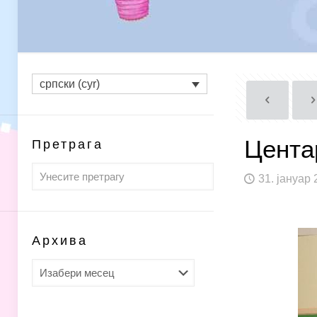
српски (cyr)
Цента
Претрага
31. јануар 
Архива
Архива