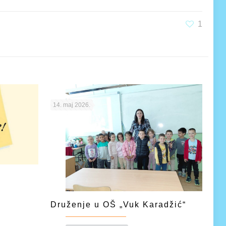
1
14. maj 2026.
Druženje u OŠ „Vuk Karadžić“