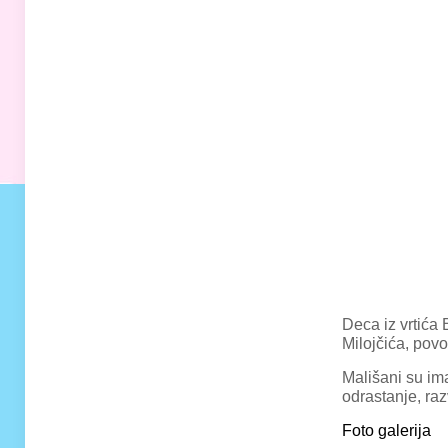
Deca iz vrtića
Milojčića, pov
Mališani su im
odrastanje, raz
Foto galerija