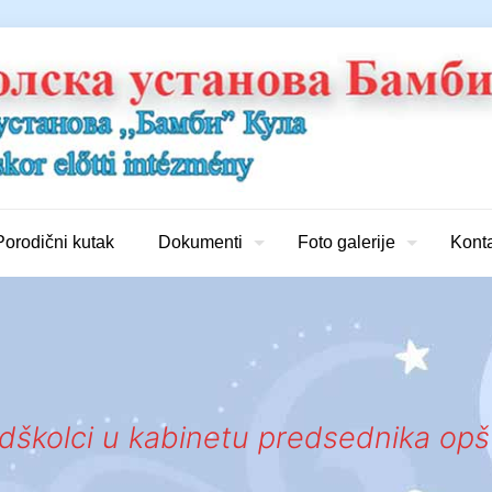
Porodični kutak
Dokumenti
Foto galerije
Kont
dškolci u kabinetu predsednika opš