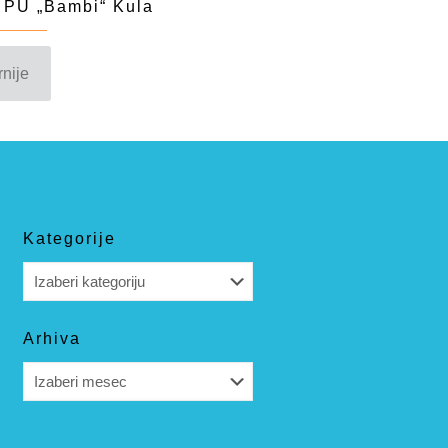
 PU „Bambi“ Kula
rnije
Kategorije
Kategorije
Arhiva
Arhiva