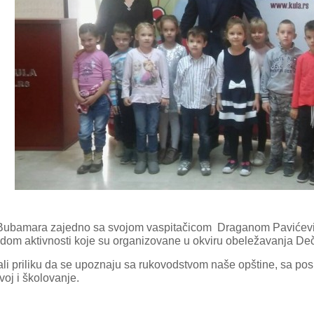
 Bubamara zajedno sa svojom vaspitačicom Draganom Pavićević 
odom aktivnosti koje su organizovane u okviru obeležavanja Deč
ali priliku da se upoznaju sa rukovodstvom naše opštine, sa pos
voj i školovanje.