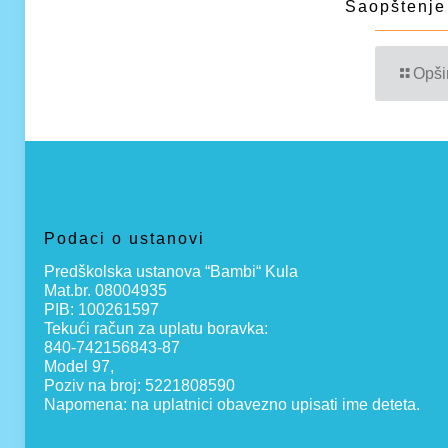
Saopštenje
Opši
Podaci o ustanovi
Predškolska ustanova “Bambi“ Kula
Mat.br. 08004935
PIB: 100261597
Tekući račun za uplatu boravka:
840-742156843-87
Model 97,
Poziv na broj: 5221808590
Napomena: na uplatnici obavezno upisati ime deteta.