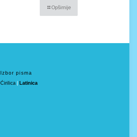
Opširnije
Izbor pisma
Ćirilica
|
Latinica