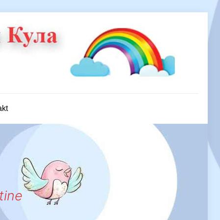
akt
tine