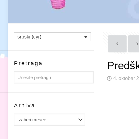
srpski (cyr)
Predšk
Pretraga
4. oktobar 
Arhiva
Arhiva