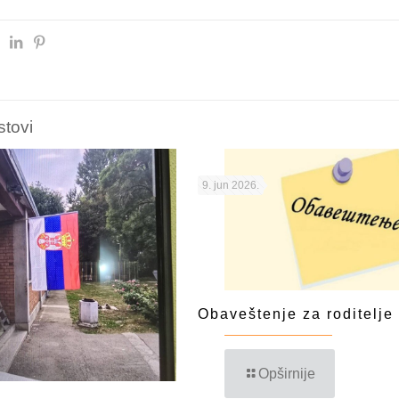
stovi
9. jun 2026.
Obaveštenje za roditelje
Opširnije