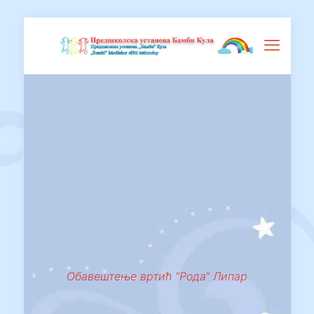
Обавештење вртић “Рода“ Липар