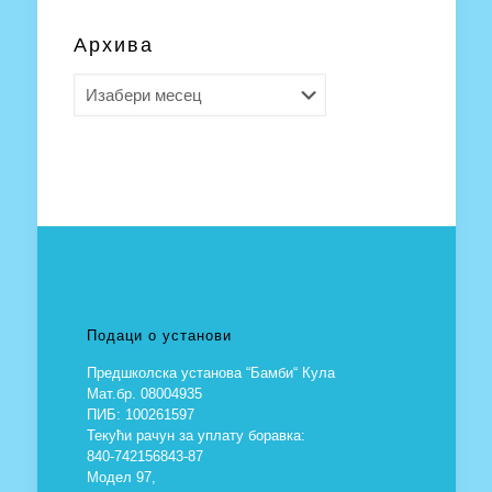
Архива
Архива
Подаци о установи
Предшколска установа “Бамби“ Кула
Мат.бр. 08004935
ПИБ: 100261597
Текући рачун за уплату боравка:
840-742156843-87
Модел 97,