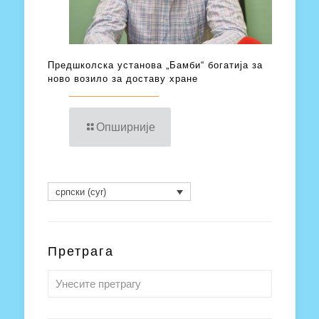
Предшколска установа „Бамби“ богатија за
ново возило за доставу хране
Опширније
српски (cyr)
Претрага