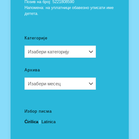
Позив на број: 5221808590
Напомена: на уплатници обавезно уписати име
детета.
Категорије
Категорије
Архива
Архива
Избор писма
Ćirilica
|
Latinica