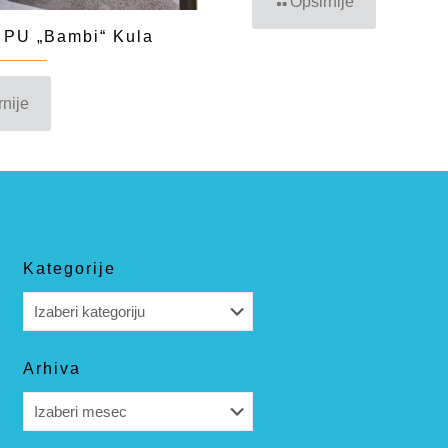
Opširnije
 PU „Bambi“ Kula
rnije
Kategorije
Kategorije
Arhiva
Arhiva