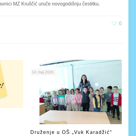
avnici MZ Kruščić uruče novogodišnju čestitku.
0
14. maj 2026.
Druženje u OŠ „Vuk Karadžić“