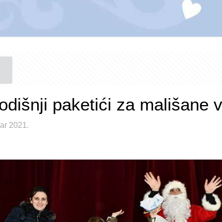
dišnji paketići za mališane vr
ar 2021.