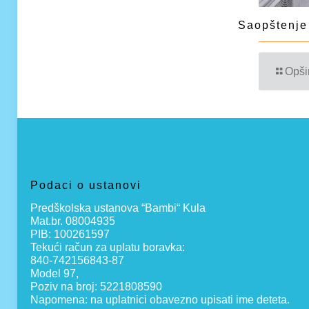
Saopštenje
Opši
Podaci o ustanovi
Predškolska ustanova “Bambi“ Kula
Mat.br. 08004935
PIB: 100261597
Tekući račun za uplatu boravka:
840-742156843-87
Model 97,
Poziv na broj: 5221808590
Napomena: na uplatnici obavezno upisati ime deteta.