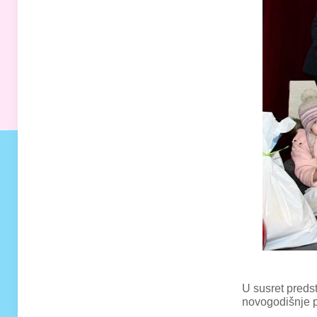
U susret preds
novogodišnje p