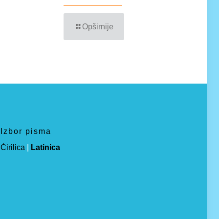
Opširnije
Izbor pisma
Ćirilica
|
Latinica