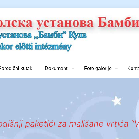
Porodični kutak
Dokumenti
Foto galerije
Kont
išnji paketići za mališane vrtića “V