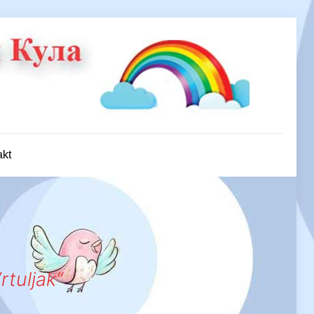
akt
rtuljak“