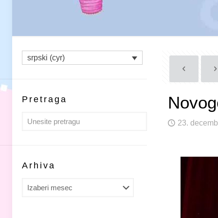
srpski (cyr)
Novogo
Pretraga
23. decemb
Arhiva
Arhiva