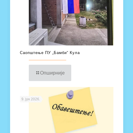
Саопштење ПУ „Бамби“ Кула
Опширније
9. јун 2026.