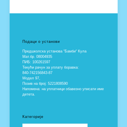
Подаци о установи
Предшколска установа “Бамби“ Кула
Мат.бр. 08004935
ПИБ: 100261597
Текући рачун за уплату боравка:
840-742156843-87
Модел 97,
Позив на број: 5221808590
Напомена: на уплатници обавезно уписати име
детета.
Категорије
Категорије