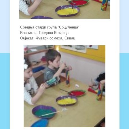
Средња старји група “Срцуленца“
Васпитач: Гордана Котлица
Објекат: Чувари осмеха, Сивац