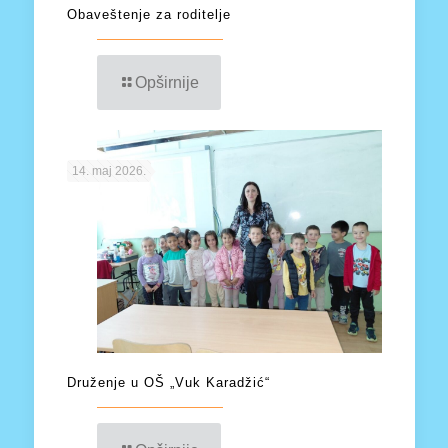
Obaveštenje za roditelje
Opširnije
14. maj 2026.
Druženje u OŠ „Vuk Karadžić“