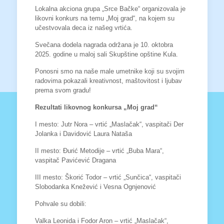
Lokalna akciona grupa „Srce Bačke“ organizovala je
likovni konkurs na temu „Moj grad“, na kojem su
učestvovala deca iz našeg vrtića.
Svečana dodela nagrada održana je 10. oktobra
2025. godine u maloj sali Skupštine opštine Kula.
Ponosni smo na naše male umetnike koji su svojim
radovima pokazali kreativnost, maštovitost i ljubav
prema svom gradu!
Rezultati likovnog konkursa „Moj grad“
I mesto: Jutr Nora – vrtić „Maslačak“, vaspitači Der
Jolanka i Davidović Laura Nataša
II mesto: Đurić Metodije – vrtić „Buba Mara“,
vaspitač Pavićević Dragana
III mesto: Škorić Todor – vrtić „Sunčica“, vaspitači
Slobodanka Knežević i Vesna Ognjenović
Pohvale su dobili:
Valka Leonida i Fodor Aron – vrtić „Maslačak“,