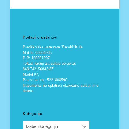
Podaci o ustanovi
Predškolska ustanova “Bambi“ Kula
Mat.br. 08004935
PIB: 100261597
Tekući račun za uplatu boravka:
840-742156843-87
Model 97,
Poziv na broj: 5221808590
Napomena: na uplatnici obavezno upisati ime
deteta.
Kategorije
Kategorije