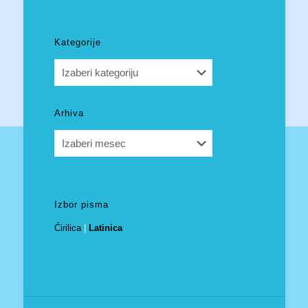
Kategorije
Kategorije
Arhiva
Arhiva
Izbor pisma
Ćirilica
|
Latinica