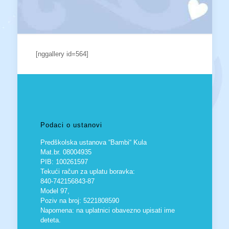
[nggallery id=564]
Podaci o ustanovi
Predškolska ustanova “Bambi“ Kula
Mat.br. 08004935
PIB: 100261597
Tekući račun za uplatu boravka:
840-742156843-87
Model 97,
Poziv na broj: 5221808590
Napomena: na uplatnici obavezno upisati ime
deteta.