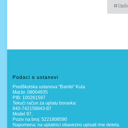
Opši
Podaci o ustanovi
Predškolska ustanova “Bambi“ Kula
Mat.br. 08004935
PIB: 100261597
Tekući račun za uplatu boravka:
840-742156843-87
Model 97,
Poziv na broj: 5221808590
Napomena: na uplatnici obavezno upisati ime deteta.