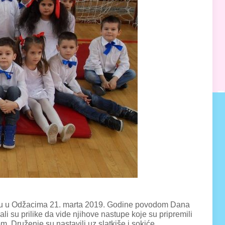
a su u Odžacima 21. marta 2019. Godine povodom Dana
i su prilike da vide njihove nastupe koje su pripremili
m. Druženje su nastavili uz slatkiše i sokiće.