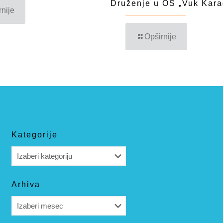
Druženje u OŠ „Vuk Kara
rnije
Opširnije
Kategorije
Kategorije
Arhiva
Arhiva