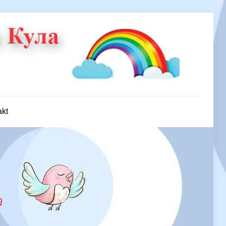
akt
a