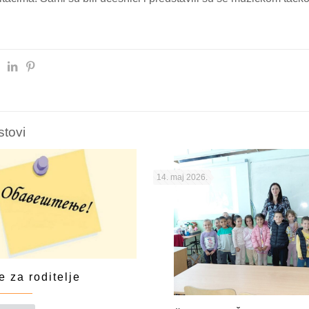
stovi
14. maj 2026.
 za roditelje