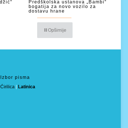
džić“
Predškolska ustanova „Bambi“
bogatija za novo vozilo za
dostavu hrane
Opširnije
Izbor pisma
Ćirilica
|
Latinica