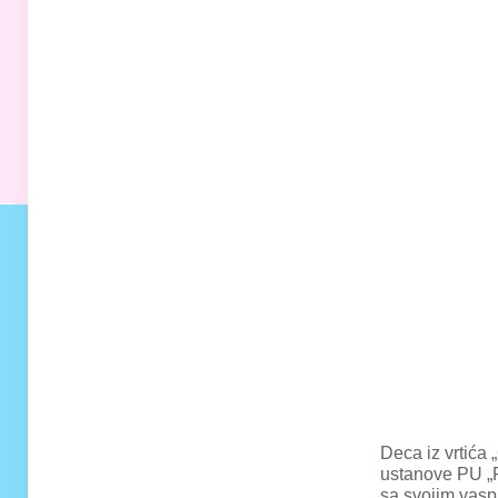
Deca iz vrtića
ustanove PU „Po
sa svojim vaspi