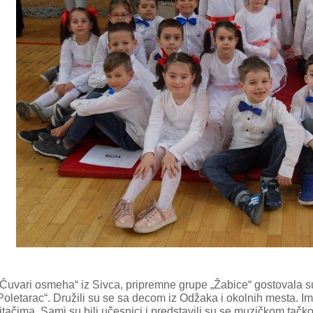
 „Čuvari osmeha“ iz Sivca, pripremne grupe „Žabice“ gostoval
letarac“. Družili su se sa decom iz Odžaka i okolnih mesta. Imal
tačima. Sami su bili učesnici i predstavili su se muzičkom tačko