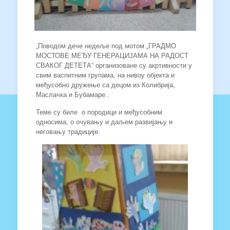
„Поводом дече недеље под мотом „ГРАДМО
МОСТОВЕ МЕЂУ ГЕНЕРАЦИЈАМА НА РАДОСТ
СВАКОГ ДЕТЕТА“ организоване су акртивности у
свим васпитним групама, на нивоу објекта и
међусобно дружење са децом из Колибрија,
Маслачка и Бубамаре..
Теме су биле о породици и међусобним
односима, о очувању и даљем развијању и
неговању традиције.