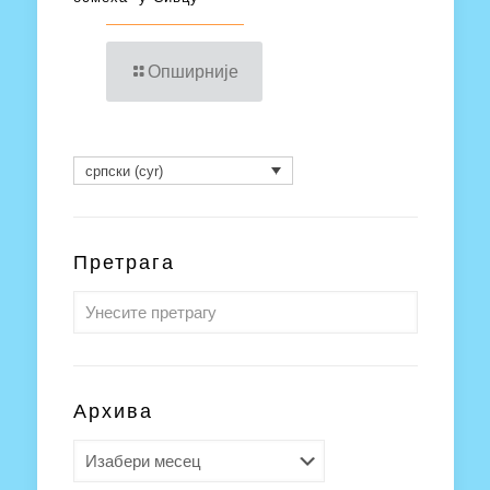
Опширније
српски (cyr)
Претрага
Архива
Архива