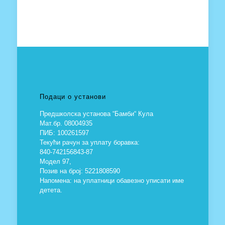
Подаци о установи
Предшколска установа “Бамби“ Кула
Мат.бр. 08004935
ПИБ: 100261597
Текући рачун за уплату боравка:
840-742156843-87
Модел 97,
Позив на број: 5221808590
Напомена: на уплатници обавезно уписати име
детета.