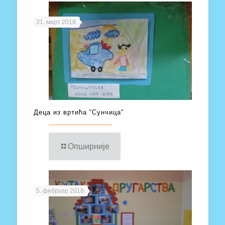
31. март 2018.
Деца из вртића “Сунчица“
Опширније
5. фебруар 2018.