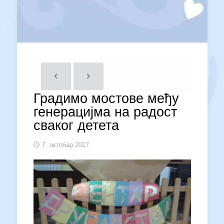
Градимо мостове међу
генерацијма на радост
сваког детета
7. октобар 2017.