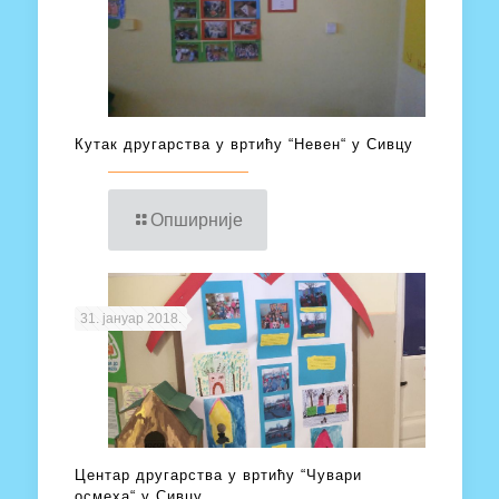
Кутак другарства у вртићу “Невен“ у Сивцу
Опширније
31. јануар 2018.
Центар другарства у вртићу “Чувари
осмеха“ у Сивцу