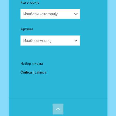
Категорије
Категорије
Архива
Архива
Избор писма
Ćirilica
|
Latinica