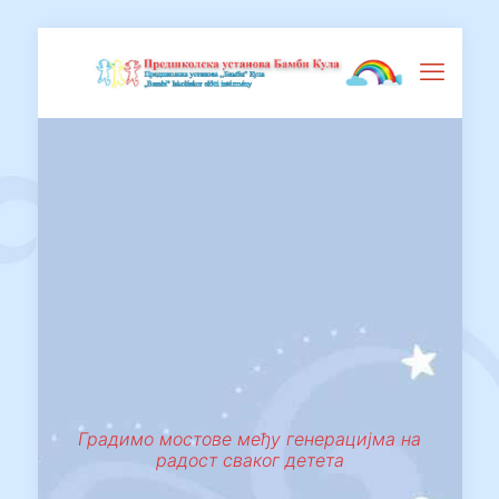
Градимо мостове међу генерацијма на
радост сваког детета