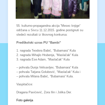
55. kulturno-propagandna akcija “Mesec knjige“
održana u Sivcu 11.12.2015. godine postignuti su
sledeći rezultati iz likovnog konkursa:
Predškolski uzras PU “Bambi“
1. nagrada Teodora Babić, “Bubamara“ Kula
2. nagrada Mihajlo Hrubenja, “Maslačak“ Kula
3. nagrada Ese Adam, “Maslačak“ Kula
– pohvala Dunja Velisavljev, “Bubamara“ Kula
– pohvala Tatjana Golubović, “Maslačak“ Kula i
– pohvala Milana Babić, “Bubamara“ Kula.
Vaspitačice:
Dragana Pavićević, Zora Ilin i Jolika Der.
Foto galerija