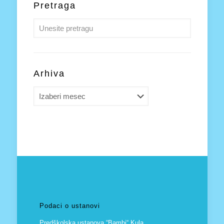
Pretraga
Arhiva
Arhiva
Podaci o ustanovi
Predškolska ustanova “Bambi“ Kula