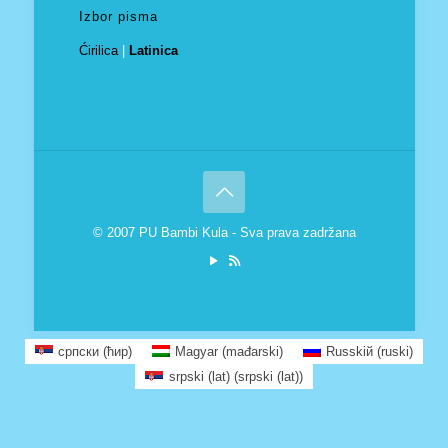
Izbor pisma
Ćirilica
|
Latinica
© 2007 PU Bambi Kula - Sva prava zadržana
српски (ћир)
Magyar
(
mađarski
)
Russkiй
(
ruski
)
srpski (lat)
(
srpski (lat)
)