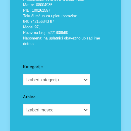
Mat.br. 08004935
PIB: 100261597
Tekući račun za uplatu boravka:
840-742156843-87
Model 97,
Poziv na broj: 5221808590
Napomena: na uplatnici obavezno upisati ime
deteta.
Kategorije
Kategorije
Arhiva
Arhiva