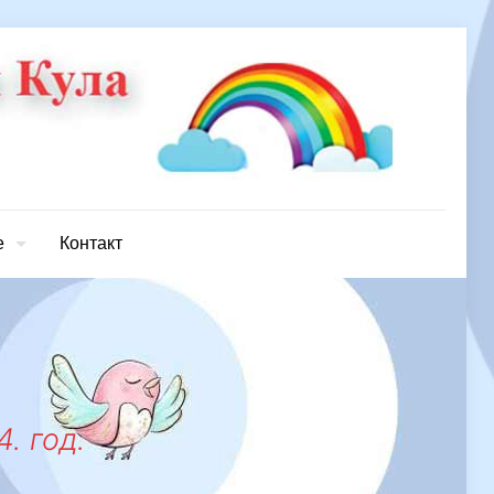
е
Контакт
. год.