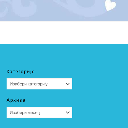
Категорије
Категорије
Архива
Архива