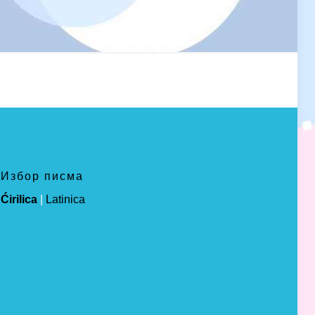
Избор писма
Ćirilica
|
Latinica