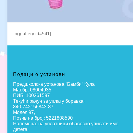
[nggallery id=541]
Подаци о установи
Предшколска установа “Бамби“ Кула
Мат.бр. 08004935
ПИБ: 100261597
Текући рачун за уплату боравка:
840-742156843-87
Модел 97,
Позив на број: 5221808590
Напомена: на уплатници обавезно уписати име
детета.