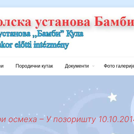
ви
Породични кутак
Документи
Фото галериј
и осмеха – У позоришту 10.10.2014