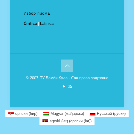
Избор писма
Ćirilica
|
Latinica
© 2007 ПУ Бамби Кула - Сва права задржана
српски (ћир)
Magyar
(
мађарски
)
Русский
(
руски
)
srpski (lat)
(
српски (lat)
)