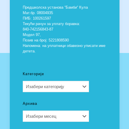
Предшколска установа “Бамби“ Кула
Мат.бр. 08004935
ПИБ: 100261597
Текући рачун за уплату боравка:
840-742156843-87
Модел 97,
Позив на број: 5221808590
Напомена: на уплатници обавезно уписати име
детета.
Категорије
Категорије
Архива
Архива