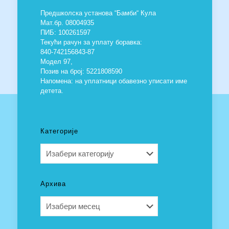
Предшколска установа “Бамби“ Кула
Мат.бр. 08004935
ПИБ: 100261597
Текући рачун за уплату боравка:
840-742156843-87
Модел 97,
Позив на број: 5221808590
Напомена: на уплатници обавезно уписати име
детета.
Категорије
Категорије
Архива
Архива