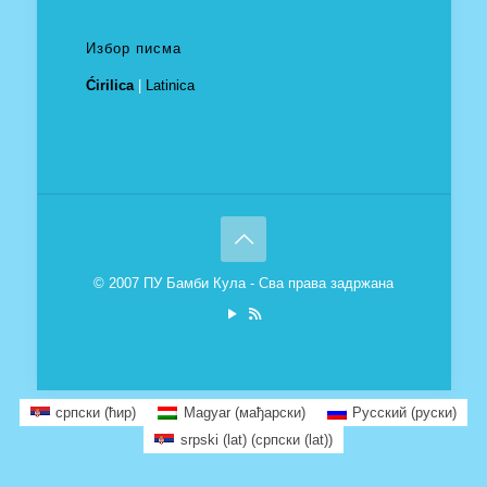
Избор писма
Ćirilica
|
Latinica
© 2007 ПУ Бамби Кула - Сва права задржана
српски (ћир)
Magyar
(
мађарски
)
Русский
(
руски
)
srpski (lat)
(
српски (lat)
)