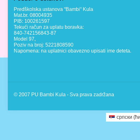
Predškolska ustanova “Bambi“ Kula
Mat.br. 08004935
PIB: 100261597
Tekući račun za uplatu boravka:
840-742156843-87
Model 97,
Poziv na broj: 5221808590
Napomena: na uplatnici obavezno upisati ime deteta.
© 2007 PU Bambi Kula - Sva prava zadržana
српски (ћ