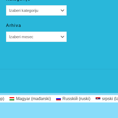
Kategorije
Arhiva
Arhiva
ир)
Magyar
(
mađarski
)
Russkiй
(
ruski
)
srpski (l