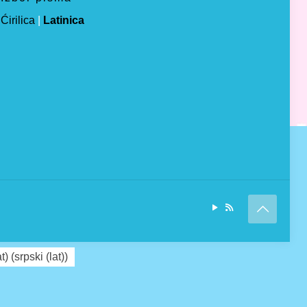
Ćirilica
|
Latinica
at)
(
srpski (lat)
)