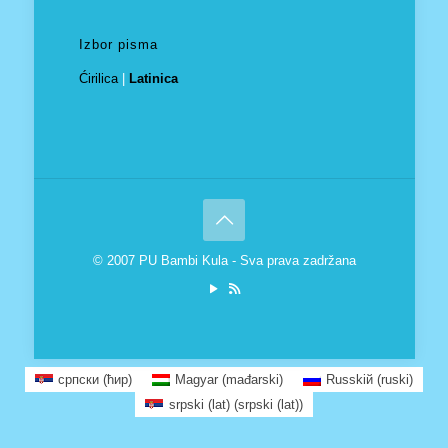
Izbor pisma
Ćirilica
|
Latinica
© 2007 PU Bambi Kula - Sva prava zadržana
српски (ћир)
Magyar
(
mađarski
)
Russkiй
(
ruski
)
srpski (lat)
(
srpski (lat)
)