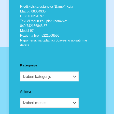
Predškolska ustanova “Bambi“ Kula
Mat.br. 08004935
PIB: 100261597
Tekući račun za uplatu boravka:
840-742156843-87
Model 97,
Poziv na broj: 5221808590
Napomena: na uplatnici obavezno upisati ime
deteta.
Kategorije
Kategorije
Arhiva
Arhiva